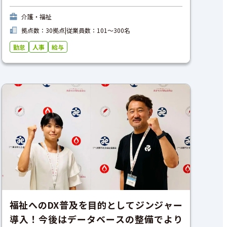
介護・福祉
拠点数：30拠点
|
従業員数：101〜300名
勤怠
人事
給与
福祉へのDX普及を目的としてジンジャー
導入！今後はデータベースの整備でより