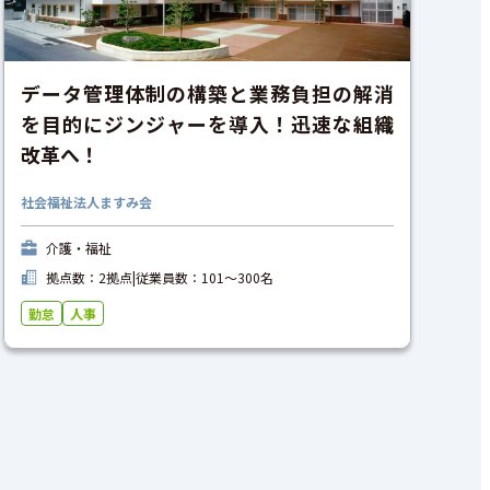
データ管理体制の構築と業務負担の解消
を目的にジンジャーを導入！迅速な組織
改革へ！
社会福祉法人ますみ会
介護・福祉
拠点数：2拠点
|
従業員数：101〜300名
勤怠
人事