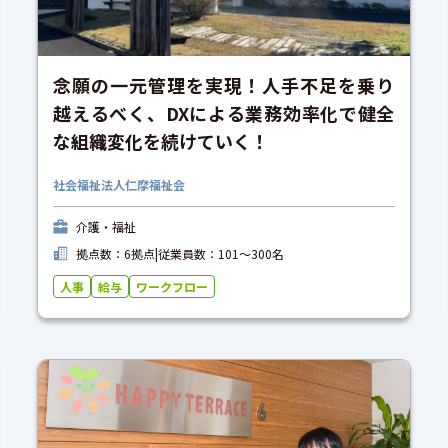
念願の一元管理を実現！人手不足を乗り
越えるべく、DXによる業務効率化で健全
な組織変化を続けていく！
社会福祉法人仁摩福祉会
介護・福祉
拠点数：6拠点
|
従業員数：101〜300名
人事
給与
ワークフロー