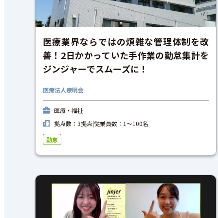
医療業界ならではの煩雑な管理体制を改
善！2日かかっていた手作業の勤怠集計を
ジンジャーでスムーズに！
医療法人療明会
医療・福祉
拠点数：3拠点
|
従業員数：1〜100名
勤怠