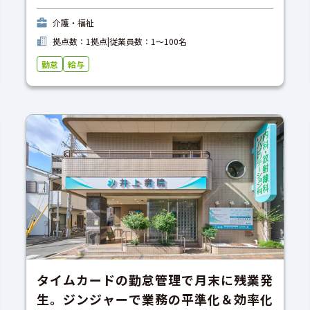
介護・福祉
拠点数：1拠点
|
従業員数：1〜100名
勤怠
給与
タイムカードの勤怠管理で月末に残業発
生。ジンジャーで業務の平準化＆効率化