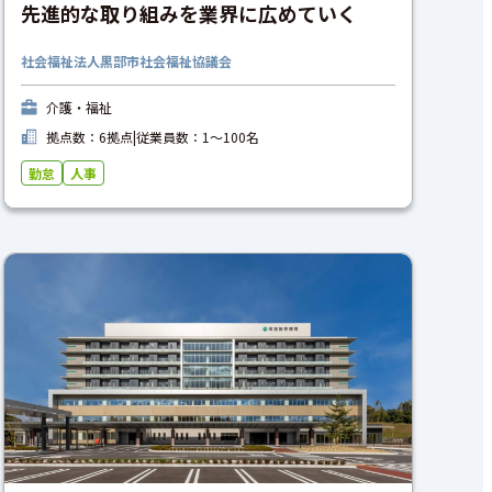
先進的な取り組みを業界に広めていく
社会福祉法人黒部市社会福祉協議会
介護・福祉
拠点数：6拠点
|
従業員数：1〜100名
勤怠
人事