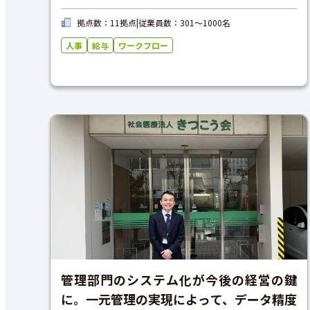
拠点数：11拠点
|
従業員数：301〜1000名
人事
給与
ワークフロー
管理部門のシステム化が今後の経営の鍵
に。一元管理の実現によって、データ精度