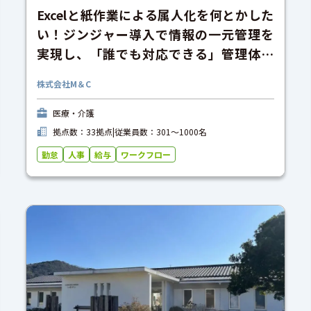
Excelと紙作業による属人化を何とかした
い！ジンジャー導入で情報の一元管理を
実現し、「誰でも対応できる」管理体制
を目指す
株式会社M＆C
医療・介護
拠点数：33拠点
|
従業員数：301〜1000名
勤怠
人事
給与
ワークフロー