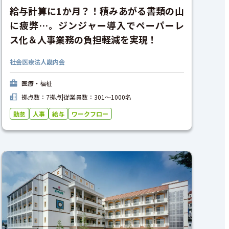
給与計算に1か月？！積みあがる書類の山
に疲弊…。ジンジャー導入でペーパーレ
ス化＆人事業務の負担軽減を実現！
社会医療法人畿内会
医療・福祉
拠点数：7拠点
|
従業員数：301〜1000名
勤怠
人事
給与
ワークフロー