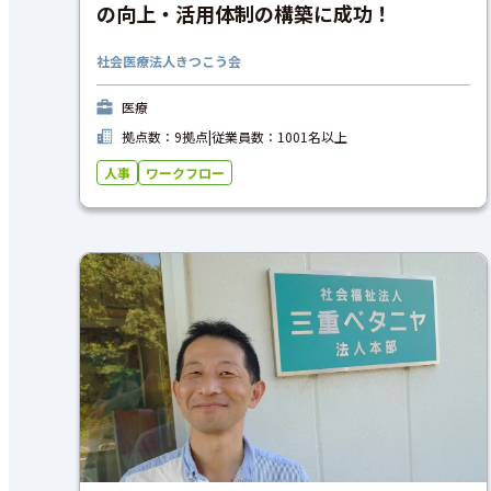
の向上・活用体制の構築に成功！
社会医療法人きつこう会
医療
拠点数：9拠点
|
従業員数：1001名以上
人事
ワークフロー