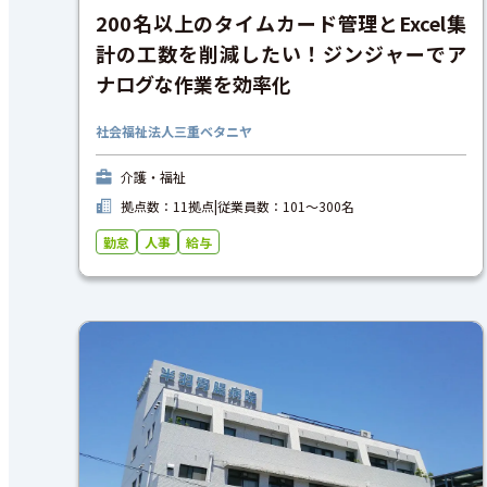
200名以上のタイムカード管理とExcel集
計の工数を削減したい！ジンジャーでア
ナログな作業を効率化
社会福祉法人三重ベタニヤ
介護・福祉
拠点数：11拠点
|
従業員数：101〜300名
勤怠
人事
給与