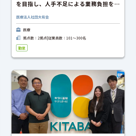
を目指し、人手不足による業務負担を解
消。
医療法人社団大有会
医療
拠点数：2拠点
|
従業員数：101〜300名
勤怠