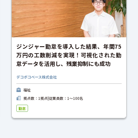
ジンジャー勤怠を導入した結果、年間75
万円の工数削減を実現！可視化された勤
怠データを活用し、残業抑制にも成功
デコボコベース株式会社
福祉
拠点数：1拠点
|
従業員数：1〜100名
勤怠