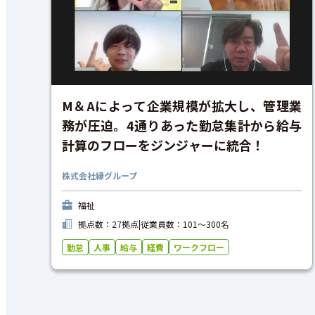
M＆Aによって企業規模が拡大し、管理業
務が圧迫。4通りあった勤怠集計から給与
計算のフローをジンジャーに統合！
株式会社縁グループ
福祉
拠点数：27拠点
|
従業員数：101〜300名
勤怠
人事
給与
経費
ワークフロー