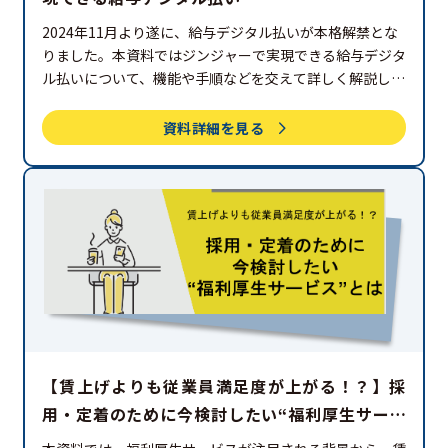
2024年11月より遂に、給与デジタル払いが本格解禁とな
りました。本資料ではジンジャーで実現できる給与デジタ
ル払いについて、機能や手順などを交えて詳しく解説しま
す。
資料詳細を見る
【賃上げよりも従業員満足度が上がる！？】採
用・定着のために今検討したい“福利厚生サービ
ス”とは