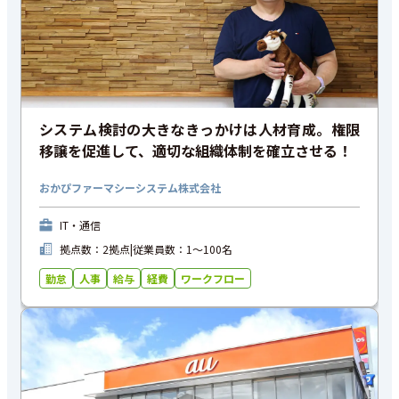
システム検討の大きなきっかけは人材育成。権限
移譲を促進して、適切な組織体制を確立させる！
おかぴファーマシーシステム株式会社
IT・通信
拠点数：2拠点
|
従業員数：1〜100名
勤怠
人事
給与
経費
ワークフロー