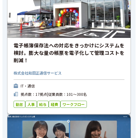
電子帳簿保存法への対応をきっかけにシステムを
検討。膨大な量の帳票を電子化して管理コストを
削減！
株式会社和田正通信サービス
IT・通信
拠点数：17拠点
|
従業員数：101〜300名
勤怠
人事
給与
経費
ワークフロー