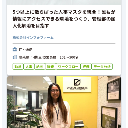
5つ以上に散らばった人事マスタを統合！誰もが
情報にアクセスできる環境をつくり、管理部の属
人化解消を目指す
株式会社インフォファーム
IT・通信
拠点数：4拠点
|
従業員数：101〜300名
勤怠
人事
給与
経費
ワークフロー
評価
データ分析