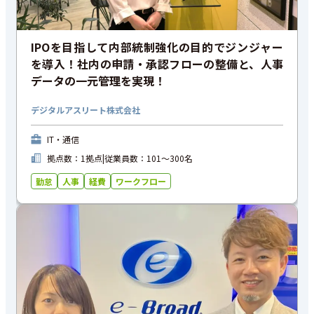
IPOを目指して内部統制強化の目的でジンジャー
を導入！社内の申請・承認フローの整備と、人事
データの一元管理を実現！
デジタルアスリート株式会社
IT・通信
拠点数：1拠点
|
従業員数：101〜300名
勤怠
人事
経費
ワークフロー