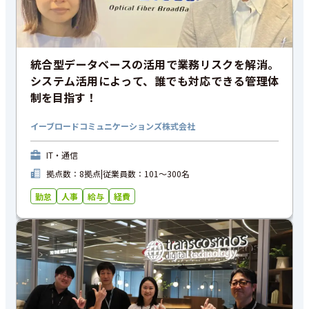
統合型データベースの活用で業務リスクを解消。
システム活用によって、誰でも対応できる管理体
制を目指す！
イーブロードコミュニケーションズ株式会社
IT・通信
拠点数：8拠点
|
従業員数：101〜300名
勤怠
人事
給与
経費