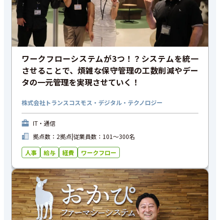
ワークフローシステムが3つ！？システムを統一
させることで、煩雑な保守管理の工数削減やデー
タの一元管理を実現させていく！
株式会社トランスコスモス・デジタル・テクノロジー
IT・通信
拠点数：2拠点
|
従業員数：101〜300名
人事
給与
経費
ワークフロー