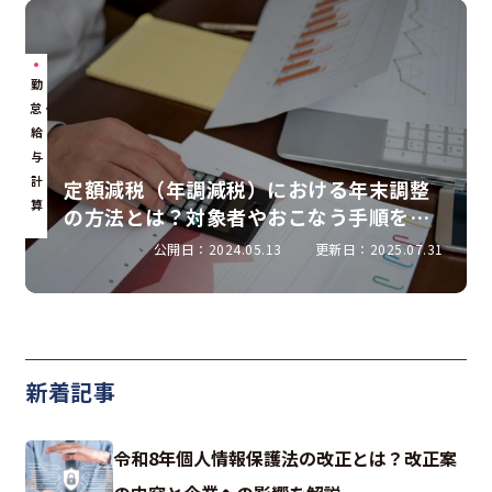
勤
怠・
給
与
計
定額減税（年調減税）における年末調整
算
の方法とは？対象者やおこなう手順を解
説
公開日：2024.05.13
更新日：2025.07.31
新着記事
令和8年個人情報保護法の改正とは？改正案