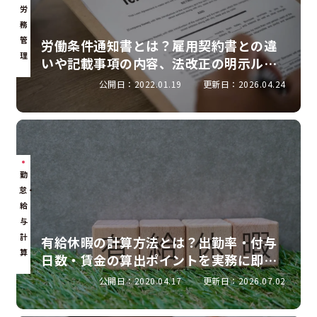
労
務
管
労働条件通知書とは？雇用契約書との違
理
いや記載事項の内容、法改正の明示ルー
ルを解説
公開日：2022.01.19
更新日：2026.04.24
勤
怠・
給
与
計
有給休暇の計算方法とは？出勤率・付与
算
日数・賃金の算出ポイントを実務に即し
て解説
公開日：2020.04.17
更新日：2026.07.02