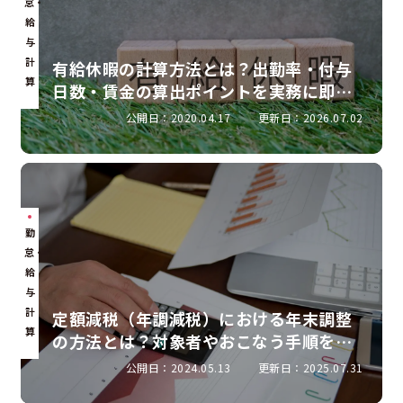
怠・
給
与
計
有給休暇の計算方法とは？出勤率・付与
算
日数・賃金の算出ポイントを実務に即し
て解説
公開日：2020.04.17
更新日：2026.07.02
勤
怠・
給
与
計
定額減税（年調減税）における年末調整
算
の方法とは？対象者やおこなう手順を解
説
公開日：2024.05.13
更新日：2025.07.31