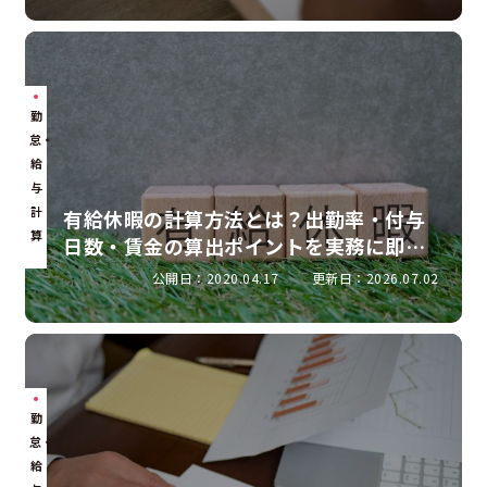
勤
怠・
給
与
計
有給休暇の計算方法とは？出勤率・付与
算
日数・賃金の算出ポイントを実務に即し
て解説
公開日：2020.04.17
更新日：2026.07.02
勤
怠・
給