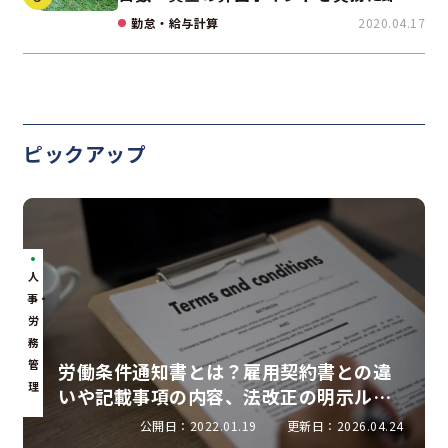
て解説
勤怠・給与計算
2020.04.17
ピックアップ
人
事・
労
務
管
労働条件通知書とは？雇用契約書との違
理
いや記載事項の内容、法改正の明示ルー
ルを解説
公開日：2022.01.19
更新日：2026.04.24