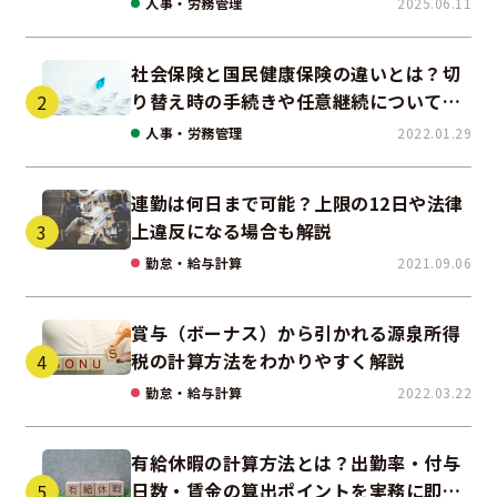
人事・労務管理
2025.06.11
社会保険と国民健康保険の違いとは？切
り替え時の手続きや任意継続について解
説！
人事・労務管理
2022.01.29
連勤は何日まで可能？上限の12日や法律
上違反になる場合も解説
勤怠・給与計算
2021.09.06
賞与（ボーナス）から引かれる源泉所得
税の計算方法をわかりやすく解説
勤怠・給与計算
2022.03.22
有給休暇の計算方法とは？出勤率・付与
日数・賃金の算出ポイントを実務に即し