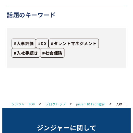
話題のキーワード
#人事評価
#DX
#タレントマネジメント
#入社手続き
#社会保険
>
>
>
ジンジャーTOP
ブログトップ
jinjer HR Tech総研
人は「AI
ジンジャーに関して