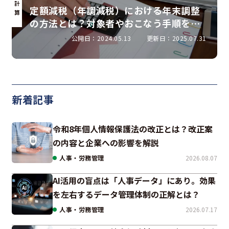
計
定額減税（年調減税）における年末調整
算
の方法とは？対象者やおこなう手順を解
説
公開日：2024.05.13
更新日：2025.07.31
新着記事
令和8年個人情報保護法の改正とは？改正案
の内容と企業への影響を解説
人事・労務管理
2026.08.07
AI活用の盲点は「人事データ」にあり。効果
を左右するデータ管理体制の正解とは？
人事・労務管理
2026.07.17