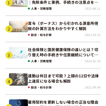
｜免除条件と事例、手続きの注意点を解
説
人事・労務管理
2025.06.11
賞与（ボーナス）から引かれる源泉所得
税の計算方法をわかりやすく解説
勤怠・給与計算
2022.03.22
社会保険と国民健康保険の違いとは？切
り替え時の手続きや任意継続について解
説！
人事・労務管理
2022.01.29
連勤は何日まで可能？上限の12日や法律
上違反になる場合も解説
勤怠・給与計算
2021.09.06
雇用契約を更新しない場合の正当な理由