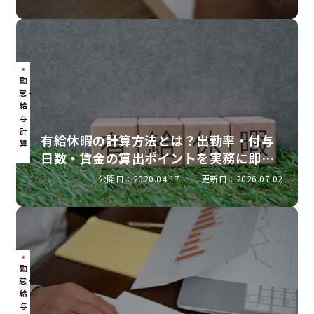
勤
怠・
給
与
計
有給休暇の計算方法とは？出勤率・付与
算
日数・賃金の算出ポイントを実務に即し
て解説
公開日：2020.04.17
更新日：2026.07.02
勤
怠・
給
与