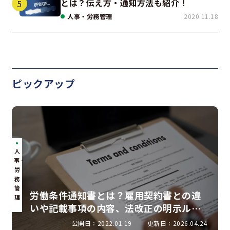
とは？伝え方・通知方法も紹介！
人事・労務管理
2020.11.18
ピックアップ
人
事・
労
務
管
労働条件通知書とは？雇用契約書との違
理
いや記載事項の内容、法改正の明示ルー
ルを解説
公開日：2022.01.19
更新日：2026.04.24