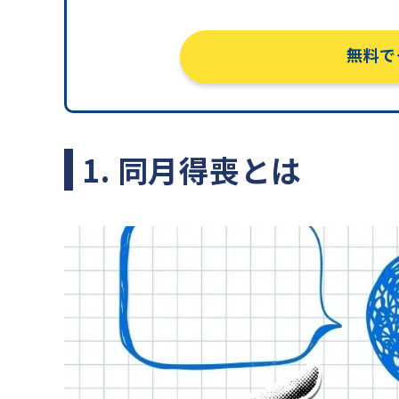
無料で
1. 同月得喪とは