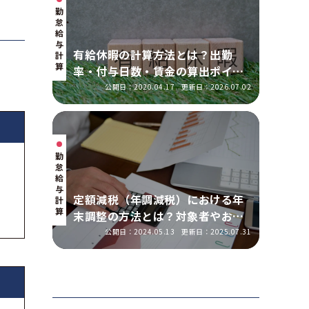
勤
怠・
給
与
有給休暇の計算方法とは？出勤
計
算
率・付与日数・賃金の算出ポイン
トを実務に即して解説
公開日：2020.04.17
更新日：2026.07.02
勤
怠・
給
与
定額減税（年調減税）における年
計
算
末調整の方法とは？対象者やおこ
なう手順を解説
公開日：2024.05.13
更新日：2025.07.31