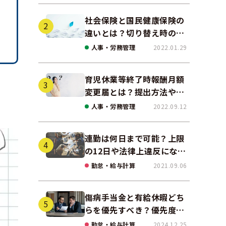
社会保険と国民健康保険の
違いとは？切り替え時の手
続きや任意継続について解
人事・労務管理
2022.01.29
説！
育児休業等終了時報酬月額
変更届とは？提出方法やデ
メリットをわかりやすく紹
人事・労務管理
2022.09.12
介
連勤は何日まで可能？上限
の12日や法律上違反になる
場合も解説
勤怠・給与計算
2021.09.06
傷病手当金と有給休暇どち
らを優先すべき？優先度や
両者の違いを解説
勤怠・給与計算
2024.12.25