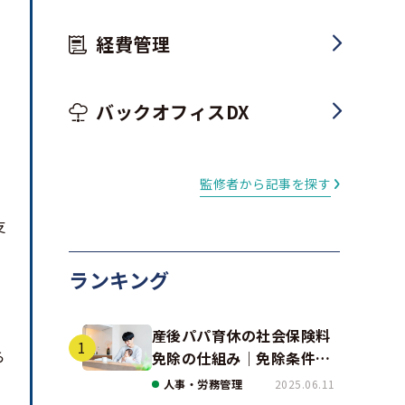
経費管理
バックオフィスDX
監修者から記事を探す
支
ランキング
資
産後パパ育休の社会保険料
ら
免除の仕組み｜免除条件と
事例、手続きの注意点を解
人事・労務管理
2025.06.11
説