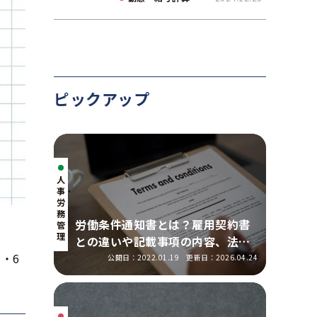
ピックアップ
人
事・
労
務
労働条件通知書とは？雇用契約書
管
理
との違いや記載事項の内容、法改
正の明示ルールを解説
・6
公開日：2022.01.19
更新日：2026.04.24