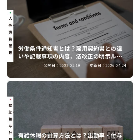
人
事・
労
務
管
労働条件通知書とは？雇用契約書との違
理
いや記載事項の内容、法改正の明示ルー
ルを解説
公開日：2022.01.19
更新日：2026.04.24
勤
怠・
給
与
計
有給休暇の計算方法とは？出勤率・付与
算