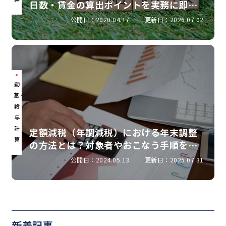
日数・賃金の算出ポイントを実務に即し
て解説
公開日：2020.04.17
更新日：2026.07.02
勤
怠・
給
与
計
定額減税（年調減税）における年末調整
算
の方法とは？対象者やおこなう手順を解
説
公開日：2024.05.13
更新日：2025.07.31
新着記事