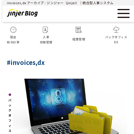
invoices,dx アーカイブ - ジンジャー（jinjer）｜統合型人事システム
勤怠
人事
バックオフィス
経費管理
給与計算
労務管理
DX
#invoices,dx
バ
ッ
ク
オ
フ
ィ
ス