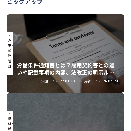
ピックアップ
人
事・
労
務
管
労働条件通知書とは？雇用契約書との違
理
いや記載事項の内容、法改正の明示ルー
ルを解説
公開日：2022.01.19
更新日：2026.04.24
勤
怠・
給