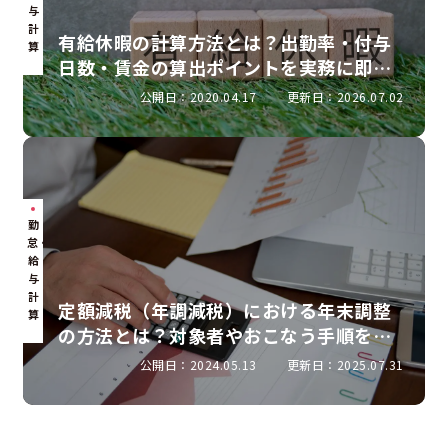
与
計
有給休暇の計算方法とは？出勤率・付与
算
日数・賃金の算出ポイントを実務に即し
て解説
公開日：2020.04.17
更新日：2026.07.02
勤
怠・
給
与
計
定額減税（年調減税）における年末調整
算
の方法とは？対象者やおこなう手順を解
説
公開日：2024.05.13
更新日：2025.07.31