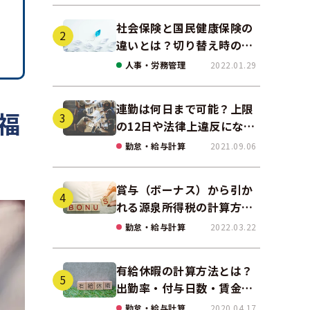
社会保険と国民健康保険の
違いとは？切り替え時の手
続きや任意継続について解
人事・労務管理
2022.01.29
説！
連勤は何日まで可能？上限
福
の12日や法律上違反になる
場合も解説
勤怠・給与計算
2021.09.06
賞与（ボーナス）から引か
れる源泉所得税の計算方法
をわかりやすく解説
勤怠・給与計算
2022.03.22
有給休暇の計算方法とは？
出勤率・付与日数・賃金の
算出ポイントを実務に即し
勤怠・給与計算
2020.04.17