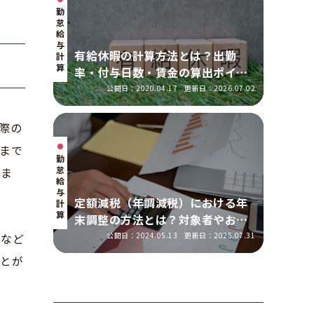
勤
怠・
給
与
有給休暇の計算方法とは？出勤
計
算
率・付与日数・賃金の算出ポイン
トを実務に即して解説
公開日：2020.04.17
更新日：2026.07.02
際の
まで
勤
怠・
いま
給
与
定額減税（年調減税）における年
計
算
末調整の方法とは？対象者やおこ
なう手順を解説
公開日：2024.05.13
更新日：2025.07.31
出など
ことが