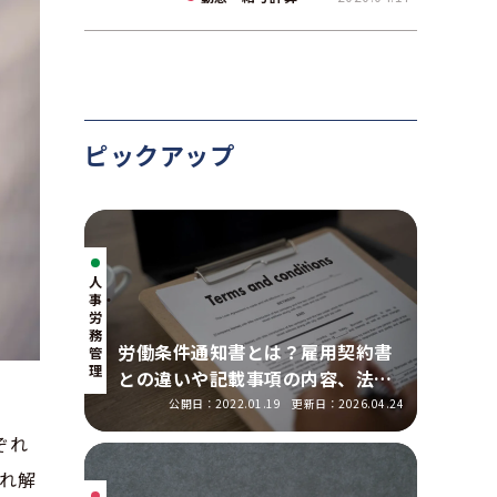
て解説
ピックアップ
人
事・
労
務
労働条件通知書とは？雇用契約書
管
理
との違いや記載事項の内容、法改
正の明示ルールを解説
公開日：2022.01.19
更新日：2026.04.24
ぞれ
れ解