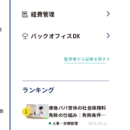
経費管理
時
バックオフィスDX
監修者から記事を探す
ランキング
産後パパ育休の社会保険料
数
免除の仕組み｜免除条件と
事例、手続きの注意点を解
人事・労務管理
2025.06.11
説