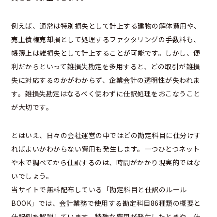
例えば、通常は特別損失として計上する建物の解体費用や、
売上債権売却損として処理するファクタリングの手数料も、
帳簿上は雑損失として計上することが可能です。しかし、便
利だからといって雑損失勘定を多用すると、どの取引が雑損
失に対応するのかがわからず、企業会計の透明性が失われま
す。雑損失勘定はなるべく使わずに仕訳処理をおこなうこと
が大切です。
とはいえ、日々の会社運営の中ではどの勘定科目に仕分けす
ればよいかわからない費用も発生します。一つひとつネット
や本で調べてから仕訳するのは、時間がかかり現実的ではな
いでしょう。
当サイトで無料配布している「勘定科目と仕訳のルール
BOOK」では、会計業務で使用する勘定科目86種類の概要と
仕訳例を解説しています。特殊な費用が発生したときや、仕