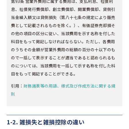
第93条 営業外費用に属する費用は、支払利息、社債利
息、社債発行費償却、創立費償却、開業費償却、貸倒引
当金繰入額又は貸倒損失（第八十七条の規定により販売
費として記載されるものを除く。）、有価証券売却損そ
の他の項目の区分に従い、当該費用を示す名称を付した
科目をもって掲記しなければならない。ただし、各費用
のうちその金額が営業外費用の総額の百分の十以下のも
ので一括して表示することが適当であると認められるも
のについては、当該費用を一括して示す名称を付した科
目をもって掲記することができる。
引用：
財務諸表等の用語、様式及び作成方法に関する規
則
1-2. 雑損失と雑損控除の違い