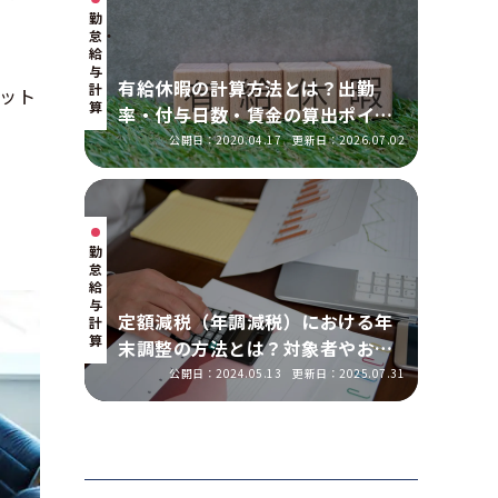
勤
怠・
給
与
有給休暇の計算方法とは？出勤
計
ット
算
率・付与日数・賃金の算出ポイン
トを実務に即して解説
公開日：2020.04.17
更新日：2026.07.02
勤
怠・
給
与
定額減税（年調減税）における年
計
算
末調整の方法とは？対象者やおこ
なう手順を解説
公開日：2024.05.13
更新日：2025.07.31