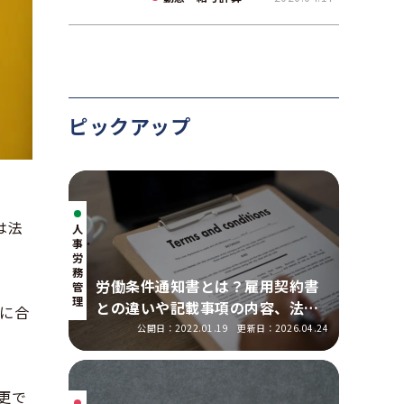
て解説
ピックアップ
は法
人
事・
労
務
労働条件通知書とは？雇用契約書
管
理
との違いや記載事項の内容、法改
に合
正の明示ルールを解説
公開日：2022.01.19
更新日：2026.04.24
更で