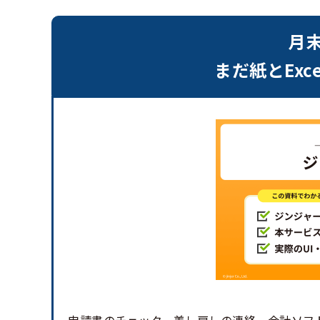
月
まだ紙とEx