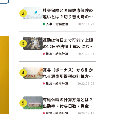
社会保険と国民健康保険の
違いとは？切り替え時の手
続きや任意継続について解
人事・労務管理
2022.01.29
説！
連勤は何日まで可能？上限
の12日や法律上違反になる
場合も解説
勤怠・給与計算
2021.09.06
賞与（ボーナス）から引か
れる源泉所得税の計算方法
をわかりやすく解説
勤怠・給与計算
2022.03.22
有給休暇の計算方法とは？
出勤率・付与日数・賃金の
算出ポイントを実務に即し
勤怠・給与計算
2020.04.17