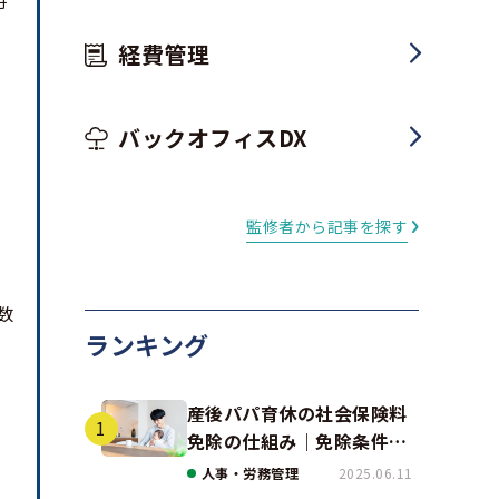
時
経費管理
バックオフィスDX
監修者から記事を探す
数
ランキング
産後パパ育休の社会保険料
免除の仕組み｜免除条件と
事例、手続きの注意点を解
人事・労務管理
2025.06.11
説