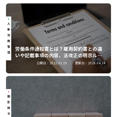
人
事・
労
務
管
労働条件通知書とは？雇用契約書との違
理
いや記載事項の内容、法改正の明示ルー
ルを解説
公開日：2022.01.19
更新日：2026.04.24
勤
怠・
給
与