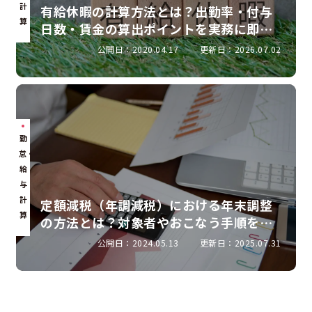
計
有給休暇の計算方法とは？出勤率・付与
算
日数・賃金の算出ポイントを実務に即し
て解説
公開日：2020.04.17
更新日：2026.07.02
勤
怠・
給
与
計
定額減税（年調減税）における年末調整
算
の方法とは？対象者やおこなう手順を解
説
公開日：2024.05.13
更新日：2025.07.31