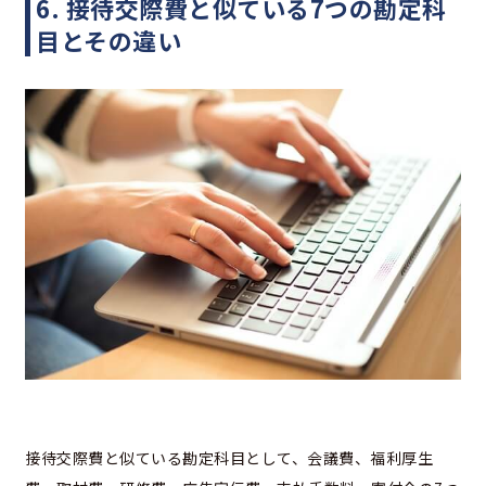
6. 接待交際費と似ている7つの勘定科
目とその違い
接待交際費と似ている勘定科目として、会議費、福利厚生