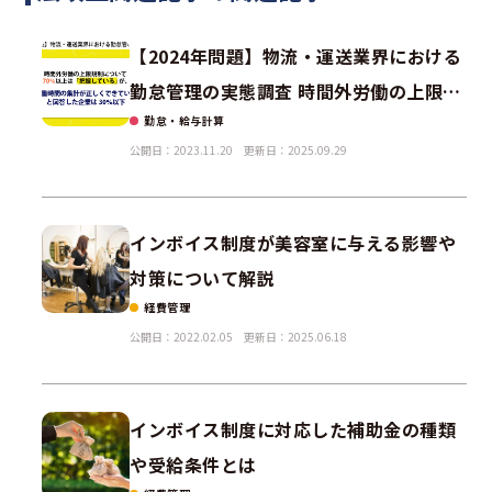
【2024年問題】物流・運送業界における
勤怠管理の実態調査 時間外労働の上限規
勤怠・給与計算
制について70％以上は「把握している」
公開日：2023.11.20
更新日：2025.09.29
が「労働時間の集計が正しくできてい
る」と回答した企業は30％以下
インボイス制度が美容室に与える影響や
対策について解説
経費管理
公開日：2022.02.05
更新日：2025.06.18
インボイス制度に対応した補助金の種類
や受給条件とは