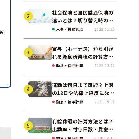
社会保険と国民健康保険の
違いとは？切り替え時の手
続きや任意継続について解
人事・労務管理
2022.01.29
数
説！
賞与（ボーナス）から引か
れる源泉所得税の計算方法
をわかりやすく解説
勤怠・給与計算
2022.03.22
連勤は何日まで可能？上限
の12日や法律上違反になる
場合も解説
勤怠・給与計算
2021.09.06
有給休暇の計算方法とは？
出勤率・付与日数・賃金の
算出ポイントを実務に即し
勤怠・給与計算
2020.04.17