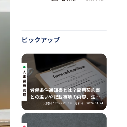
て解説
ピックアップ
人
事・
労
務
労働条件通知書とは？雇用契約書
管
理
との違いや記載事項の内容、法改
正の明示ルールを解説
公開日：2022.01.19
更新日：2026.04.24