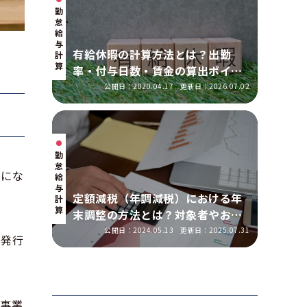
勤
怠・
給
与
有給休暇の計算方法とは？出勤
計
算
率・付与日数・賃金の算出ポイン
トを実務に即して解説
公開日：2020.04.17
更新日：2026.07.02
勤
怠・
みにな
給
与
定額減税（年調減税）における年
計
算
末調整の方法とは？対象者やおこ
なう手順を解説
公開日：2024.05.13
更新日：2025.07.31
の発行
税事業