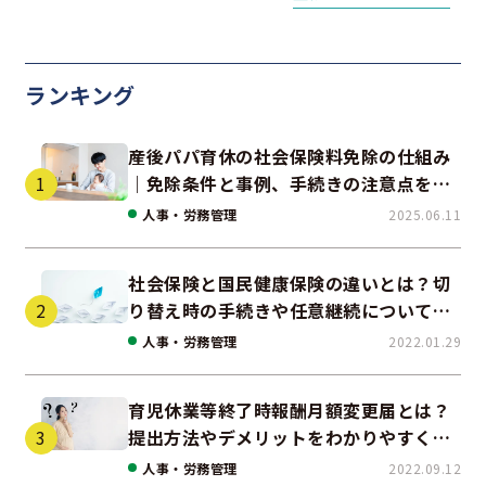
ランキング
産後パパ育休の社会保険料免除の仕組み
｜免除条件と事例、手続きの注意点を解
説
人事・労務管理
2025.06.11
社会保険と国民健康保険の違いとは？切
り替え時の手続きや任意継続について解
説！
人事・労務管理
2022.01.29
育児休業等終了時報酬月額変更届とは？
提出方法やデメリットをわかりやすく紹
介
人事・労務管理
2022.09.12