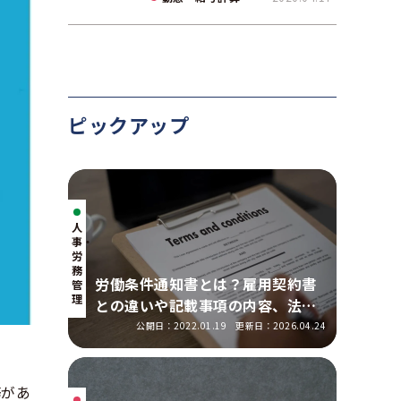
て解説
ピックアップ
人
事・
労
務
労働条件通知書とは？雇用契約書
管
理
との違いや記載事項の内容、法改
正の明示ルールを解説
公開日：2022.01.19
更新日：2026.04.24
務があ