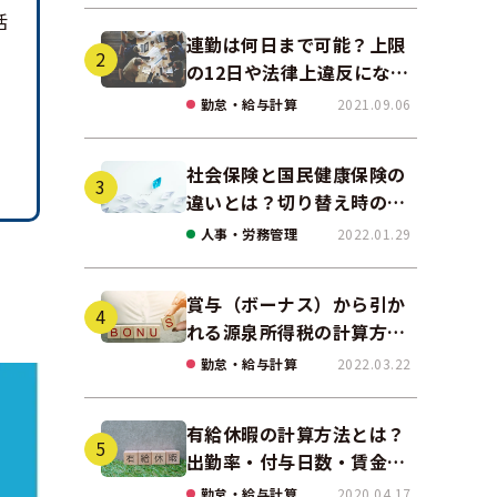
活
連勤は何日まで可能？上限
の12日や法律上違反になる
場合も解説
勤怠・給与計算
2021.09.06
社会保険と国民健康保険の
違いとは？切り替え時の手
続きや任意継続について解
人事・労務管理
2022.01.29
説！
賞与（ボーナス）から引か
れる源泉所得税の計算方法
をわかりやすく解説
勤怠・給与計算
2022.03.22
有給休暇の計算方法とは？
出勤率・付与日数・賃金の
算出ポイントを実務に即し
勤怠・給与計算
2020.04.17