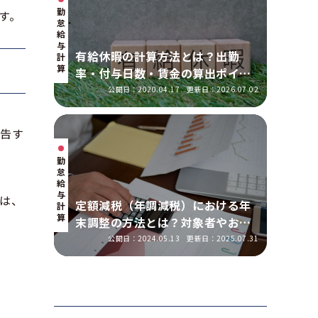
勤
す。
怠・
給
与
有給休暇の計算方法とは？出勤
計
算
率・付与日数・賃金の算出ポイン
トを実務に即して解説
公開日：2020.04.17
更新日：2026.07.02
報告す
勤
怠・
給
与
は、
定額減税（年調減税）における年
計
算
末調整の方法とは？対象者やおこ
なう手順を解説
公開日：2024.05.13
更新日：2025.07.31