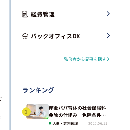
経費管理
バックオフィスDX
監修者から記事を探す
ランキング
ど
産後パパ育休の社会保険料
免除の仕組み｜免除条件と
で
事例、手続きの注意点を解
人事・労務管理
2025.06.11
説