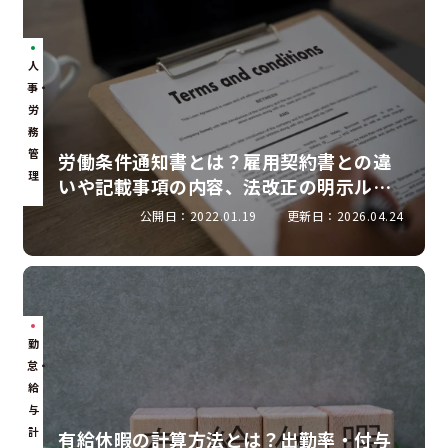
人
事・
労
務
管
労働条件通知書とは？雇用契約書との違
理
いや記載事項の内容、法改正の明示ルー
ルを解説
公開日：2022.01.19
更新日：2026.04.24
勤
怠・
給
与
計
有給休暇の計算方法とは？出勤率・付与