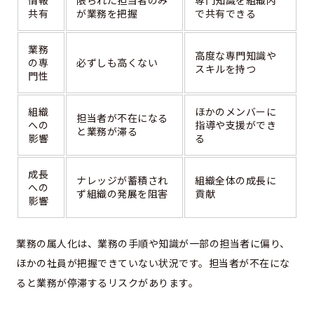
情報
限られた担当者のみ
専門知識を組織内
共有
が業務を把握
で共有できる
業務
高度な専門知識や
の専
必ずしも高くない
スキルを持つ
門性
組織
ほかのメンバーに
担当者が不在になる
への
指導や支援ができ
と業務が滞る
影響
る
成長
ナレッジが蓄積され
組織全体の成長に
への
ず組織の発展を阻害
貢献
影響
業務の属人化は、業務の手順や知識が一部の担当者に偏り、
ほかの社員が把握できていない状況です。担当者が不在にな
ると業務が停滞するリスクがあります。