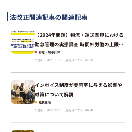
法改正関連記事の関連記事
【2024年問題】物流・運送業界における
勤怠管理の実態調査 時間外労働の上限規
勤怠・給与計算
制について70％以上は「把握している」
公開日：2023.11.20
更新日：2025.09.29
が「労働時間の集計が正しくできてい
る」と回答した企業は30％以下
インボイス制度が美容室に与える影響や
対策について解説
経費管理
公開日：2022.02.05
更新日：2025.06.18