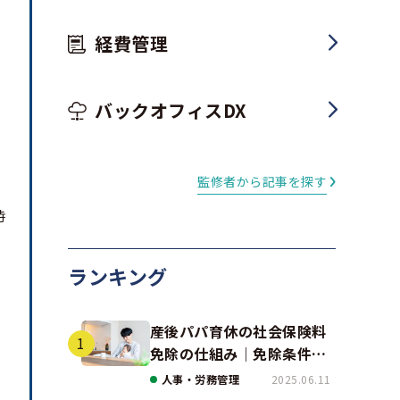
経費管理
バックオフィスDX
監修者から記事を探す
時
ランキング
産後パパ育休の社会保険料
免除の仕組み｜免除条件と
事例、手続きの注意点を解
人事・労務管理
2025.06.11
説