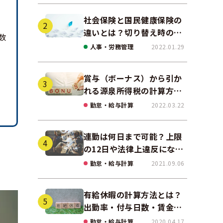
社会保険と国民健康保険の
違いとは？切り替え時の手
数
続きや任意継続について解
人事・労務管理
2022.01.29
説！
賞与（ボーナス）から引か
れる源泉所得税の計算方法
をわかりやすく解説
勤怠・給与計算
2022.03.22
連勤は何日まで可能？上限
の12日や法律上違反になる
場合も解説
勤怠・給与計算
2021.09.06
有給休暇の計算方法とは？
出勤率・付与日数・賃金の
算出ポイントを実務に即し
勤怠・給与計算
2020.04.17