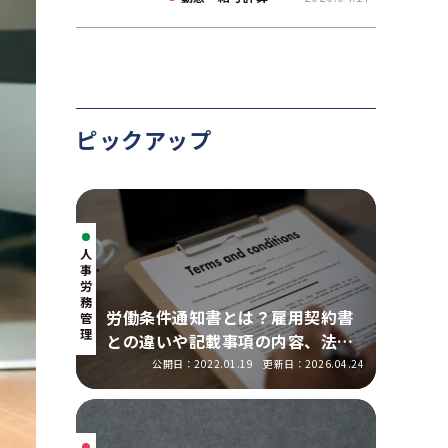
て解説
ピックアップ
人
事・
労
務
労働条件通知書とは？雇用契約書
管
理
との違いや記載事項の内容、法改
正の明示ルールを解説
公開日：2022.01.19
更新日：2026.04.24