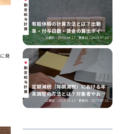
勤
怠・
給
与
有給休暇の計算方法とは？出勤
計
算
率・付与日数・賃金の算出ポイン
トを実務に即して解説
公開日：2020.04.17
更新日：2026.07.02
どに発
勤
怠・
給
与
定額減税（年調減税）における年
計
算
末調整の方法とは？対象者やおこ
なう手順を解説
公開日：2024.05.13
更新日：2025.07.31