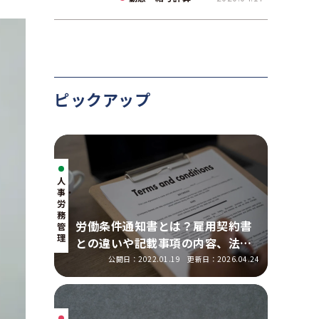
て解説
ピックアップ
人
事・
労
務
労働条件通知書とは？雇用契約書
管
理
との違いや記載事項の内容、法改
正の明示ルールを解説
公開日：2022.01.19
更新日：2026.04.24