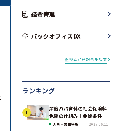
経費管理
バックオフィスDX
監修者から記事を探す
ランキング
時
産後パパ育休の社会保険料
免除の仕組み｜免除条件と
事例、手続きの注意点を解
人事・労務管理
2025.06.11
説