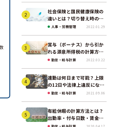
社会保険と国民健康保険の
違いとは？切り替え時の手
続きや任意継続について解
人事・労務管理
2022.01.29
説！
賞与（ボーナス）から引か
数
れる源泉所得税の計算方法
をわかりやすく解説
勤怠・給与計算
2022.03.22
連勤は何日まで可能？上限
の12日や法律上違反になる
場合も解説
勤怠・給与計算
2021.09.06
有給休暇の計算方法とは？
出勤率・付与日数・賃金の
算出ポイントを実務に即し
勤怠・給与計算
2020.04.17