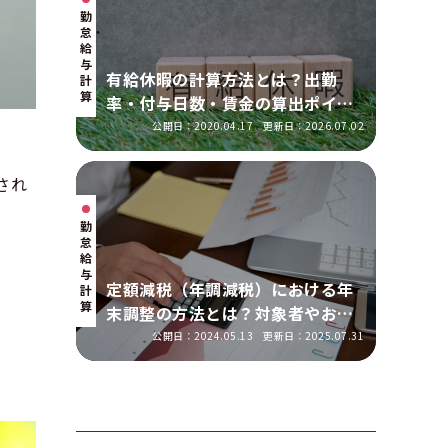
勤
怠・
給
与
有給休暇の計算方法とは？出勤
計
算
率・付与日数・賃金の算出ポイン
トを実務に即して解説
公開日：2020.04.17
更新日：2026.07.02
され
勤
怠・
給
与
定額減税（年調減税）における年
計
算
末調整の方法とは？対象者やおこ
なう手順を解説
公開日：2024.05.13
更新日：2025.07.31