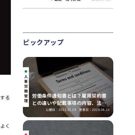
て解説
ピックアップ
人
事・
労
務
労働条件通知書とは？雇用契約書
管
画する
理
との違いや記載事項の内容、法改
正の明示ルールを解説
公開日：2022.01.19
更新日：2026.04.24
がよく