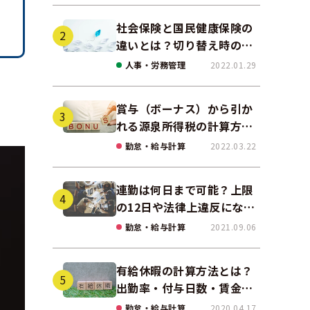
社会保険と国民健康保険の
違いとは？切り替え時の手
続きや任意継続について解
人事・労務管理
2022.01.29
説！
賞与（ボーナス）から引か
れる源泉所得税の計算方法
をわかりやすく解説
勤怠・給与計算
2022.03.22
連勤は何日まで可能？上限
の12日や法律上違反になる
場合も解説
勤怠・給与計算
2021.09.06
有給休暇の計算方法とは？
出勤率・付与日数・賃金の
算出ポイントを実務に即し
勤怠・給与計算
2020.04.17