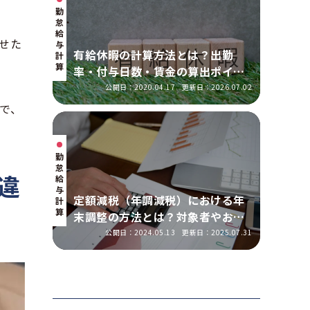
勤
怠・
給
せた
与
有給休暇の計算方法とは？出勤
計
算
率・付与日数・賃金の算出ポイン
トを実務に即して解説
公開日：2020.04.17
更新日：2026.07.02
で、
勤
怠・
違
給
与
定額減税（年調減税）における年
計
算
末調整の方法とは？対象者やおこ
なう手順を解説
公開日：2024.05.13
更新日：2025.07.31