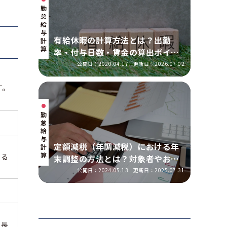
勤
怠・
給
与
有給休暇の計算方法とは？出勤
計
算
率・付与日数・賃金の算出ポイン
トを実務に即して解説
公開日：2020.04.17
更新日：2026.07.02
す。
勤
怠・
給
与
定額減税（年調減税）における年
計
算
きる
末調整の方法とは？対象者やおこ
なう手順を解説
公開日：2024.05.13
更新日：2025.07.31
の長