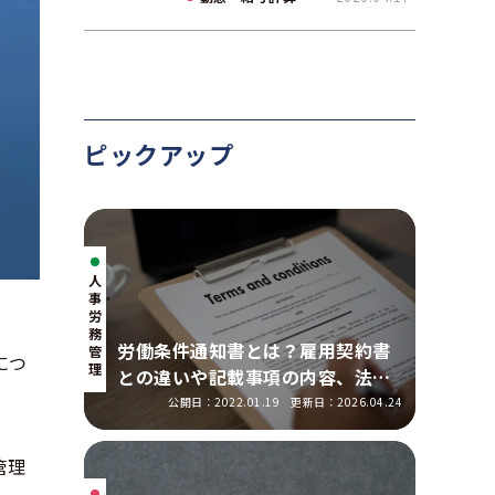
て解説
ピックアップ
人
事・
労
務
労働条件通知書とは？雇用契約書
管
につ
理
との違いや記載事項の内容、法改
正の明示ルールを解説
公開日：2022.01.19
更新日：2026.04.24
管理