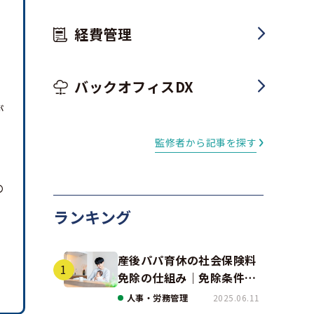
経費管理
、
バックオフィスDX
が
監修者から記事を探す
の
ランキング
産後パパ育休の社会保険料
免除の仕組み｜免除条件と
事例、手続きの注意点を解
人事・労務管理
2025.06.11
説