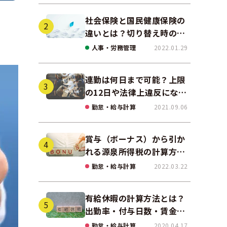
社会保険と国民健康保険の
違いとは？切り替え時の手
続きや任意継続について解
人事・労務管理
2022.01.29
説！
連勤は何日まで可能？上限
の12日や法律上違反になる
場合も解説
勤怠・給与計算
2021.09.06
賞与（ボーナス）から引か
れる源泉所得税の計算方法
をわかりやすく解説
勤怠・給与計算
2022.03.22
有給休暇の計算方法とは？
出勤率・付与日数・賃金の
算出ポイントを実務に即し
勤怠・給与計算
2020.04.17