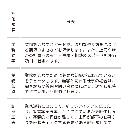
評
価
概要
項
目
業
業務をこなすスピードや、適切なやり方を見つけ
務
る要領のよさなどを評価します。また、上司やほ
効
かの社員への報告・連絡・相談のスピードも評価
率
項目に含まれます。
業
業務をこなすために必要な知識が備わっているか
務
をチェックします。顧客と関わる仕事の場合は、
知
顧客からの質問や問い合わせに対し、適切に応答
識
できているかも評価されます。
創
業務遂行にあたって、新しいアイデアを試した
意
り、改善案を提案したりできているかを評価しま
工
す。客観的な評価が難しく、上司が部下の仕事ぶ
夫
りを直接チェックする必要がある評価項目です。