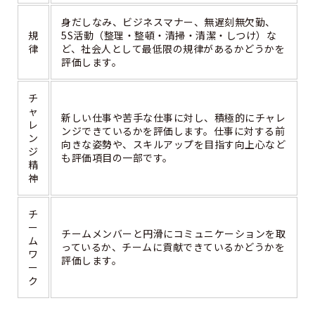
身だしなみ、ビジネスマナー、無遅刻無欠勤、
規
5S活動（整理・整頓・清掃・清潔・しつけ）な
律
ど、社会人として最低限の規律があるかどうかを
評価します。
チ
ャ
新しい仕事や苦手な仕事に対し、積極的にチャレ
レ
ンジできているかを評価します。仕事に対する前
ン
向きな姿勢や、スキルアップを目指す向上心など
ジ
も評価項目の一部です。
精
神
チ
ー
チームメンバーと円滑にコミュニケーションを取
ム
っているか、チームに貢献できているかどうかを
ワ
評価します。
ー
ク