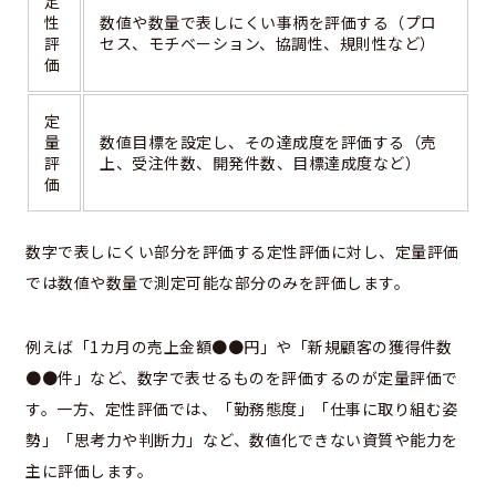
定
性
数値や数量で表しにくい事柄を評価する（プロ
評
セス、モチベーション、協調性、規則性など）
価
定
量
数値目標を設定し、その達成度を評価する（売
評
上、受注件数、開発件数、目標達成度など）
価
数字で表しにくい部分を評価する定性評価に対し、定量評価
では数値や数量で測定可能な部分のみを評価します。
例えば「1カ月の売上金額●●円」や「新規顧客の獲得件数
●●件」など、数字で表せるものを評価するのが定量評価で
す。一方、定性評価では、「勤務態度」「仕事に取り組む姿
勢」「思考力や判断力」など、数値化できない資質や能力を
主に評価します。