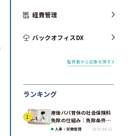
経費管理
バックオフィスDX
を
監修者から記事を探す
ランキング
産後パパ育休の社会保険料
免除の仕組み｜免除条件と
事例、手続きの注意点を解
人事・労務管理
2025.06.11
説