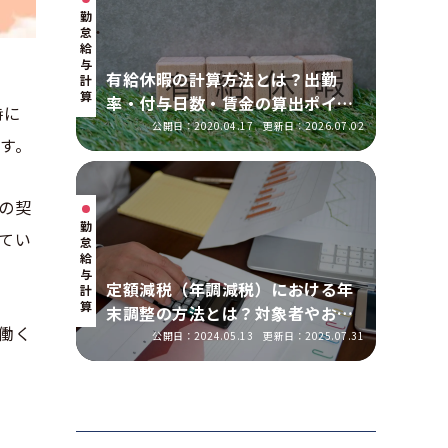
勤
怠・
給
与
有給休暇の計算方法とは？出勤
計
算
率・付与日数・賃金の算出ポイン
時に
トを実務に即して解説
公開日：2020.04.17
更新日：2026.07.02
す。
の契
勤
てい
怠・
給
与
定額減税（年調減税）における年
計
算
末調整の方法とは？対象者やおこ
働く
なう手順を解説
公開日：2024.05.13
更新日：2025.07.31