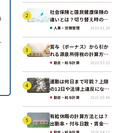
社会保険と国民健康保険の
料
違いとは？切り替え時の手
続きや任意継続について解
人事・労務管理
2022.01.29
説！
ー
賞与（ボーナス）から引か
れる源泉所得税の計算方法
をわかりやすく解説
勤怠・給与計算
2022.03.22
連勤は何日まで可能？上限
の12日や法律上違反になる
場合も解説
勤怠・給与計算
2021.09.06
有給休暇の計算方法とは？
出勤率・付与日数・賃金の
算出ポイントを実務に即し
勤怠・給与計算
2020.04.17