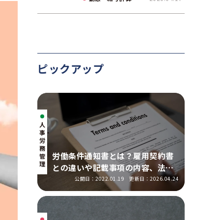
て解説
ピックアップ
人
事・
労
務
労働条件通知書とは？雇用契約書
管
理
との違いや記載事項の内容、法改
正の明示ルールを解説
公開日：2022.01.19
更新日：2026.04.24