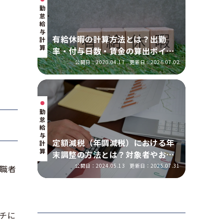
勤
怠・
給
与
有給休暇の計算方法とは？出勤
計
算
率・付与日数・賃金の算出ポイン
トを実務に即して解説
公開日：2020.04.17
更新日：2026.07.02
勤
怠・
給
与
定額減税（年調減税）における年
計
算
末調整の方法とは？対象者やおこ
なう手順を解説
公開日：2024.05.13
更新日：2025.07.31
職者
チに