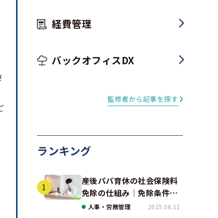
経費管理
バックオフィスDX
さ
監修者から記事を探す
ご
ランキング
産後パパ育休の社会保険料
免除の仕組み｜免除条件と
事例、手続きの注意点を解
人事・労務管理
2025.06.11
説