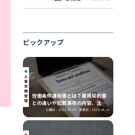
て解説
ピックアップ
人
事・
労
務
労働条件通知書とは？雇用契約書
管
理
との違いや記載事項の内容、法改
正の明示ルールを解説
公開日：2022.01.19
更新日：2026.04.24