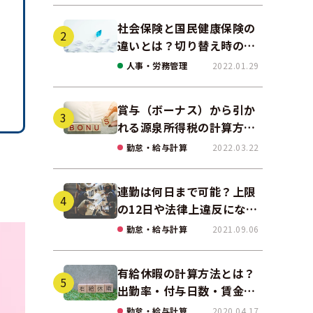
社会保険と国民健康保険の
違いとは？切り替え時の手
続きや任意継続について解
人事・労務管理
2022.01.29
説！
賞与（ボーナス）から引か
れる源泉所得税の計算方法
をわかりやすく解説
勤怠・給与計算
2022.03.22
連勤は何日まで可能？上限
の12日や法律上違反になる
場合も解説
勤怠・給与計算
2021.09.06
有給休暇の計算方法とは？
出勤率・付与日数・賃金の
算出ポイントを実務に即し
勤怠・給与計算
2020.04.17