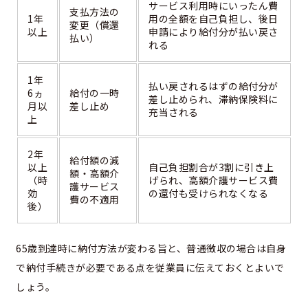
サービス利用時にいったん費
支払方法の
1年
用の全額を自己負担し、後日
変更（償還
以上
申請により給付分が払い戻さ
払い）
れる
1年
払い戻されるはずの給付分が
6ヵ
給付の一時
差し止められ、滞納保険料に
月以
差し止め
充当される
上
2年
給付額の減
以上
自己負担割合が3割に引き上
額・高額介
（時
げられ、高額介護サービス費
護サービス
効
の還付も受けられなくなる
費の不適用
後）
65歳到達時に納付方法が変わる旨と、普通徴収の場合は自身
で納付手続きが必要である点を従業員に伝えておくとよいで
しょう。