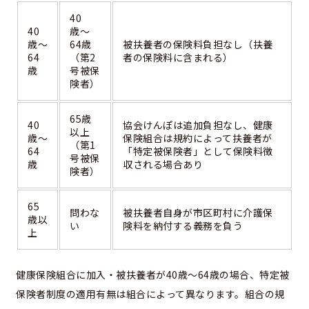
40
40
歳〜
歳〜
64歳
被扶養者の保険料負担なし（扶養
64
（第2
者の保険料に含まれる）
歳
号被保
険者）
65歳
40
協会けんぽは追加負担なし、健康
以上
歳〜
保険組合は規約によって扶養者が
（第1
64
「特定被保険者」として保険料徴
号被保
歳
収される場合あり
険者）
65
問わな
被扶養者自身が市区町村に介護保
歳以
い
険料を納付する義務を負う
上
健康保険組合に加入・被扶養者が40歳〜64歳の場合、特定被
保険者制度の適用有無は組合によって異なります。組合の規