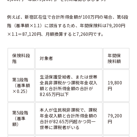
例えば、新宿区在住で合計所得金額が100万円の場合、第6段
階（基準額×1.1）に該当するため、年間保険料は79,200円
×1.1＝87,120円、月額換算すると7,260円です。
保険料段
年間保
対象者
階
険料額
生活保護受給者、または世帯
第1段階
全員非課税かつ課税年金収入
19,800
（基準額
額と合計所得金額の合計が
円
×0.25）
82.65万円以下
本人が住民税非課税で、課税
第5段階
年金収入額と合計所得金額の
79,200
（基準
合計が82.65万円超かつ同一
円
額）
世帯に課税者がいる