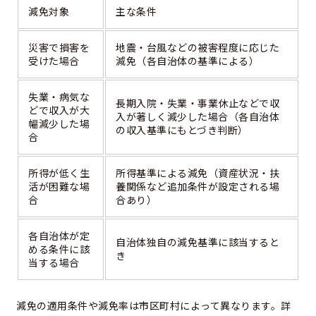
減免対象
主な条件
災害で損害を
地震・台風などの被害程度に応じた
受けた場合
減免（各自治体の基準による）
失業・病気な
長期入院・失業・事業休止などで収
どで収入が大
入が著しく減少した場合（各自治体
幅減少した場
の収入基準にもとづき判断）
合
所得が低く生
所得基準による減免（資産状況・扶
活が困難な場
養関係など追加条件が設定される場
合
合あり）
各自治体が定
自治体独自の減免基準に該当すると
める条件に該
き
当する場合
減免の適用条件や減免率は市区町村によって異なります。詳