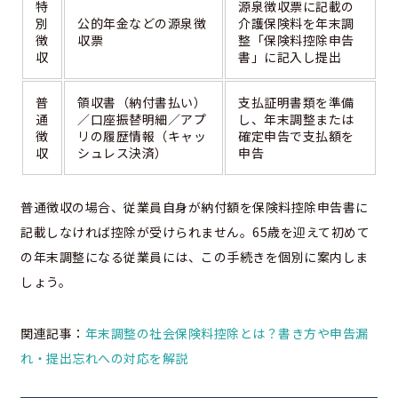
特
源泉徴収票に記載の
別
公的年金などの源泉徴
介護保険料を年末調
徴
収票
整「保険料控除申告
収
書」に記入し提出
普
領収書（納付書払い）
支払証明書類を準備
通
／口座振替明細／アプ
し、年末調整または
徴
リの履歴情報（キャッ
確定申告で支払額を
収
シュレス決済）
申告
普通徴収の場合、従業員自身が納付額を保険料控除申告書に
記載しなければ控除が受けられません。65歳を迎えて初めて
の年末調整になる従業員には、この手続きを個別に案内しま
しょう。
関連記事：
年末調整の社会保険料控除とは？書き方や申告漏
れ・提出忘れへの対応を解説