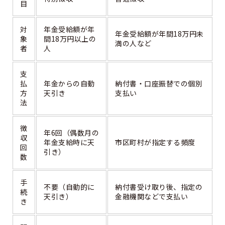
目
対
年金受給額が年
年金受給額が年間18万円未
象
間18万円以上の
満の人など
者
人
支
払
年金からの自動
納付書・口座振替での個別
方
天引き
支払い
法
徴
年6回（偶数月の
収
年金支給時に天
市区町村が指定する頻度
回
引き）
数
手
不要（自動的に
納付書受け取り後、指定の
続
天引き）
金融機関などで支払い
き