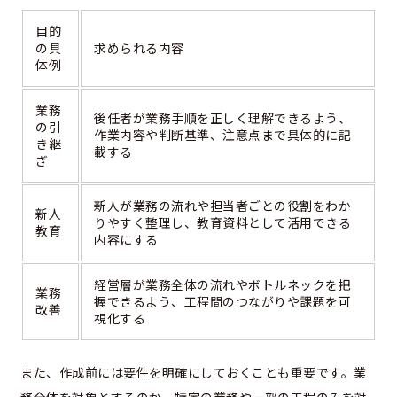
目的
の具
求められる内容
体例
業務
後任者が業務手順を正しく理解できるよう、
の引
作業内容や判断基準、注意点まで具体的に記
き継
載する
ぎ
新人が業務の流れや担当者ごとの役割をわか
新人
りやすく整理し、教育資料として活用できる
教育
内容にする
経営層が業務全体の流れやボトルネックを把
業務
握できるよう、工程間のつながりや課題を可
改善
視化する
また、作成前には要件を明確にしておくことも重要です。業
務全体を対象とするのか、特定の業務や一部の工程のみを対