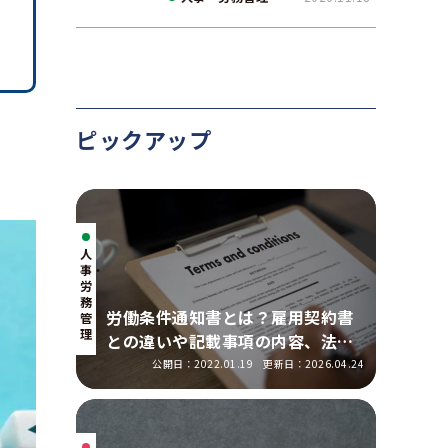
ピックアップ
人
事・
労
務
労働条件通知書とは？雇用契約書
管
理
との違いや記載事項の内容、法改
正の明示ルールを解説
公開日：2022.01.19
更新日：2026.04.24