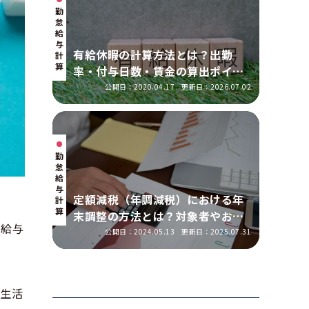
勤
怠・
給
与
有給休暇の計算方法とは？出勤
計
算
率・付与日数・賃金の算出ポイン
トを実務に即して解説
公開日：2020.04.17
更新日：2026.07.02
勤
怠・
給
与
定額減税（年調減税）における年
計
算
末調整の方法とは？対象者やおこ
の給与
なう手順を解説
公開日：2024.05.13
更新日：2025.07.31
、生活