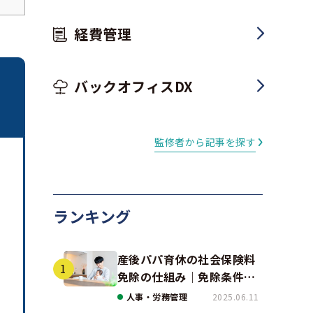
経費管理
バックオフィスDX
監修者から記事を探す
ランキング
産後パパ育休の社会保険料
免除の仕組み｜免除条件と
事例、手続きの注意点を解
人事・労務管理
2025.06.11
説