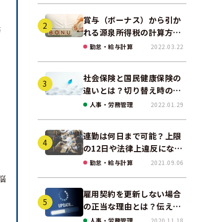
賞与（ボーナス）から引か
務
れる源泉所得税の計算方法
をわかりやすく解説
勤怠・給与計算
2022.03.22
社会保険と国民健康保険の
違いとは？切り替え時の手
続きや任意継続について解
人事・労務管理
2022.01.29
説！
連勤は何日まで可能？上限
の12日や法律上違反になる
場合も解説
勤怠・給与計算
2021.09.06
悩
雇用契約を更新しない場合
の正当な理由とは？伝え
方・通知方法も紹介！
人事・労務管理
2020.11.18