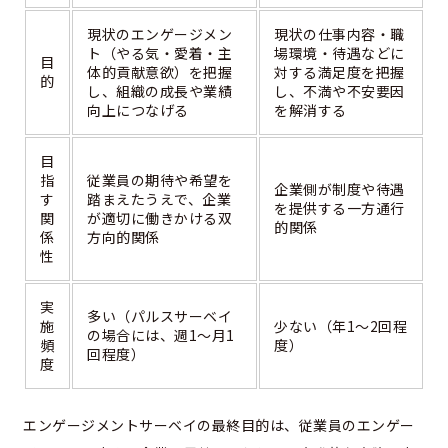
現状のエンゲージメン
現状の仕事内容・職
ト（やる気・愛着・主
場環境・待遇などに
目
体的貢献意欲）を把握
対する満足度を把握
的
し、組織の成長や業績
し、不満や不安要因
向上につなげる
を解消する
目
指
従業員の期待や希望を
企業側が制度や待遇
す
踏まえたうえで、企業
を提供する一方通行
関
が適切に働きかける双
的関係
係
方向的関係
性
実
多い（パルスサーベイ
施
少ない（年1～2回程
の場合には、週1～月1
頻
度）
回程度）
度
エンゲージメントサーベイの最終目的は、従業員のエンゲー