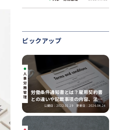
介
ピックアップ
人
事・
労
務
労働条件通知書とは？雇用契約書
管
理
との違いや記載事項の内容、法改
正の明示ルールを解説
公開日：2022.01.19
更新日：2026.04.24