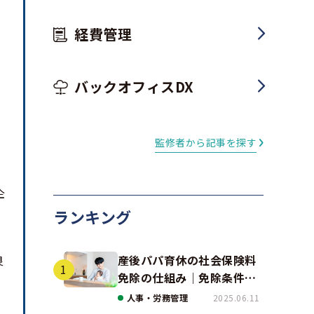
経費管理
バックオフィスDX
監修者から記事を探す
企
ランキング
引
産後パパ育休の社会保険料
良
免除の仕組み｜免除条件と
事例、手続きの注意点を解
人事・労務管理
2025.06.11
説