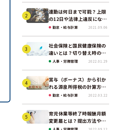
連勤は何日まで可能？上限
の12日や法律上違反になる
場合も解説
勤怠・給与計算
2021.09.06
社会保険と国民健康保険の
違いとは？切り替え時の手
続きや任意継続について解
人事・労務管理
2022.01.29
説！
賞与（ボーナス）から引か
れる源泉所得税の計算方法
をわかりやすく解説
勤怠・給与計算
2022.03.22
育児休業等終了時報酬月額
変更届とは？提出方法やデ
メリットをわかりやすく紹
人事・労務管理
2022.09.12