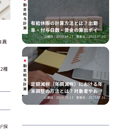
勤
怠・
給
与
有給休暇の計算方法とは？出勤
計
算
率・付与日数・賃金の算出ポイン
トを実務に即して解説
公開日：2020.04.17
更新日：2026.07.02
は異
勤
2種
怠・
給
与
定額減税（年調減税）における年
計
算
末調整の方法とは？対象者やおこ
なう手順を解説
公開日：2024.05.13
更新日：2025.07.31
が採