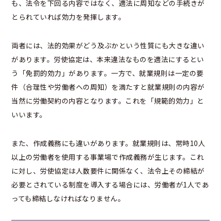
も、法令を下回る内容ではなく、適法に周知などの手続きが
とられていれば効力を発揮します。
両者には、法的効果がどう及ぶかという性質にも大きな違い
があります。労使協定は、本来違法なものを適法にするとい
う「免罰的効力」があります。一方で、就業規則は一定の要
件（合理性や労働者への周知）を満たすと就業規則の内容が
当然に労働契約の内容となります。これを「規範的効力」と
いいます。
また、作成義務にも違いがあります。就業規則は、常時10人
以上の労働者を使用する事業場で作成義務が生じます。これ
に対し、労使協定は人数要件に関係なく、法令上その締結が
必要とされている制度を導入する場合には、労働者が1人であ
っても締結しなければなりません。