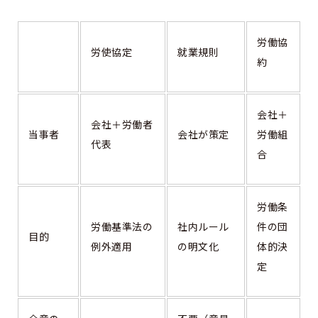
労働協
労使協定
就業規則
約
会社＋
会社＋労働者
当事者
会社が策定
労働組
代表
合
労働条
労働基準法の
社内ルール
件の団
目的
例外適用
の明文化
体的決
定