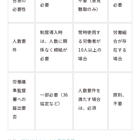
合意の
不要（意見
必要
必要
必要性
聴取のみ）
制度導入時
常時使用す
労働組
人数要
は、人数に関
る労働者が
合が存
件
係なく締結が
10人以上の
在する
必要
場合
場合
労働基
準監督
人数要件を
一部必要（36
原則、
署への
満たす場合
協定など）
不要
届出要
は、必須
否