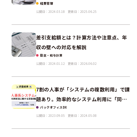
経費管理
公開日：2024.03.18
更新日：2025.06.25
差引支給額とは？計算方法や注意点、年
収の壁への対応を解説
勤怠・給与計算
公開日：2024.01.12
更新日：2026.06.02
7割の人事が「システムの複数利用」で課
題あり。効率的なシステム利用に「同一
バックオフィスDX
ベンダー、同一データベース」が最適な
公開日：2023.09.05
更新日：2024.05.08
理由は？人事系システムの利用状況に関
する実態調査