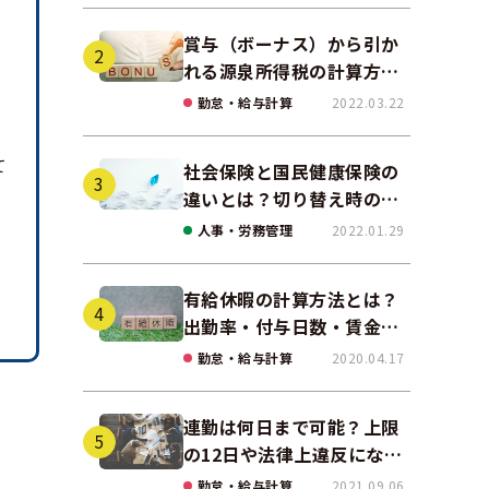
賞与（ボーナス）から引か
れる源泉所得税の計算方法
をわかりやすく解説
勤怠・給与計算
2022.03.22
て
社会保険と国民健康保険の
違いとは？切り替え時の手
続きや任意継続について解
人事・労務管理
2022.01.29
説！
有給休暇の計算方法とは？
出勤率・付与日数・賃金の
算出ポイントを実務に即し
勤怠・給与計算
2020.04.17
て解説
連勤は何日まで可能？上限
の12日や法律上違反になる
場合も解説
勤怠・給与計算
2021.09.06