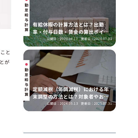
勤
怠・
給
与
有給休暇の計算方法とは？出勤
計
算
率・付与日数・賃金の算出ポイン
トを実務に即して解説
公開日：2020.04.17
更新日：2026.07.02
ぐこと
とが
勤
怠・
給
与
定額減税（年調減税）における年
計
算
末調整の方法とは？対象者やおこ
なう手順を解説
公開日：2024.05.13
更新日：2025.07.31