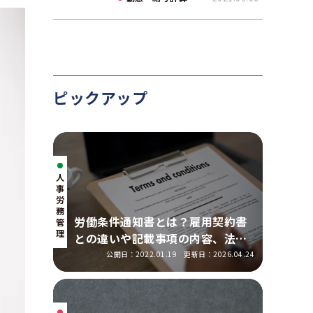
ピックアップ
人
事・
労
務
労働条件通知書とは？雇用契約書
管
理
との違いや記載事項の内容、法改
正の明示ルールを解説
公開日：2022.01.19
更新日：2026.04.24