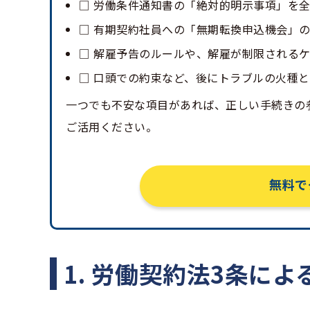
□ 労働条件通知書の「絶対的明示事項」を
□ 有期契約社員への「無期転換申込機会」
□ 解雇予告のルールや、解雇が制限される
□ 口頭での約束など、後にトラブルの火種
一つでも不安な項目があれば、正しい手続きの
ご活用ください。
無料で
1. 労働契約法3条に