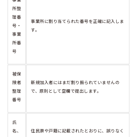
所整
理番
事業所に割り当てられた番号を正確に記入しま
号・
す。
事業
所番
号
被保
険者
新規加入者にはまだ割り振られていませんの
整理
で、原則として空欄で提出します。
番号
氏
名、
住民票や戸籍に記載されたとおりに、誤りなく