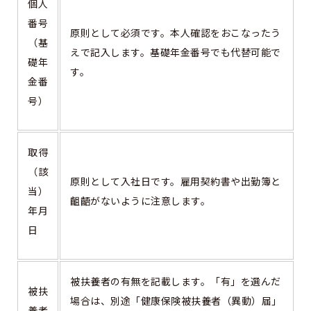
個人
番号
原則として必須です。本人確認をおこなったう
（基
えで記入します。基礎年金番号でも代替可能で
礎年
す。
金番
号）
取得
（該
原則として入社日です。雇用契約書や出勤簿と
当）
齟齬がないように注意します。
年月
日
被扶養者の有無を記載します。「有」を選んだ
被扶
場合は、別途「健康保険被扶養者（異動）届」
養者