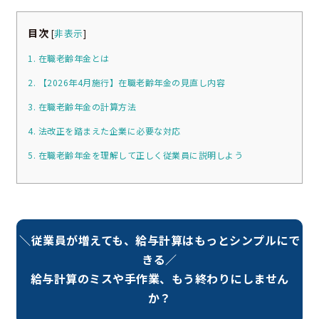
目次
[
非表示
]
1. 在職老齢年金とは
2. 【2026年4月施行】在職老齢年金の見直し内容
3. 在職老齢年金の計算方法
4. 法改正を踏まえた企業に必要な対応
5. 在職老齢年金を理解して正しく従業員に説明しよう
＼従業員が増えても、給与計算はもっとシンプルにで
きる／
給与計算のミスや手作業、もう終わりにしません
か？