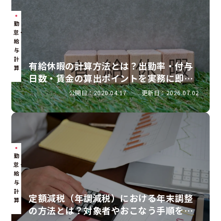
勤
怠・
給
与
計
有給休暇の計算方法とは？出勤率・付与
算
日数・賃金の算出ポイントを実務に即し
て解説
公開日：2020.04.17
更新日：2026.07.02
勤
怠・
給
与
計
定額減税（年調減税）における年末調整
算
の方法とは？対象者やおこなう手順を解