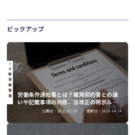
ピックアップ
人
事・
労
務
管
労働条件通知書とは？雇用契約書との違
理
いや記載事項の内容、法改正の明示ルー
ルを解説
公開日：2022.01.19
更新日：2026.04.24