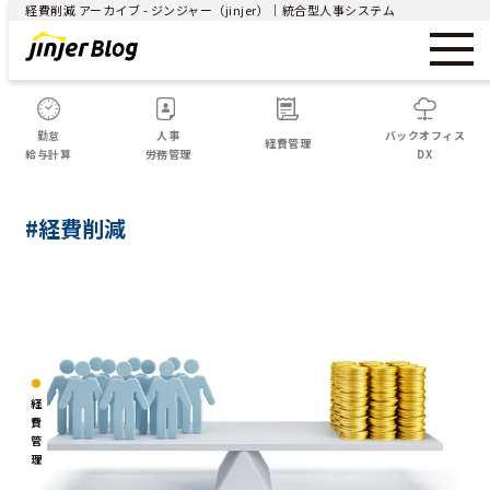
経費削減 アーカイブ - ジンジャー（jinjer）｜統合型人事システム
勤怠
人事
バックオフィス
経費管理
給与計算
労務管理
DX
#経費削減
経
費
管
理