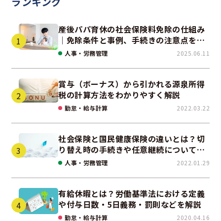
ランキング
産後パパ育休の社会保険料免除の仕組み
｜免除条件と事例、手続きの注意点を解
説
人事・労務管理
2025.06.11
賞与（ボーナス）から引かれる源泉所得
税の計算方法をわかりやすく解説
勤怠・給与計算
2022.03.22
社会保険と国民健康保険の違いとは？切
り替え時の手続きや任意継続について解
説！
人事・労務管理
2022.01.29
有給休暇とは？労働基準法における定義
や付与日数・5日義務・罰則などを解説
勤怠・給与計算
2020.04.16