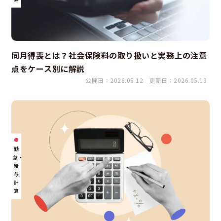
同月得喪とは？社会保険料の取り扱いと実務上の注意
点をケース別に解説
公開日：2026.05.12
更新日：2026.05.13
勤
怠・
給
与
計
算