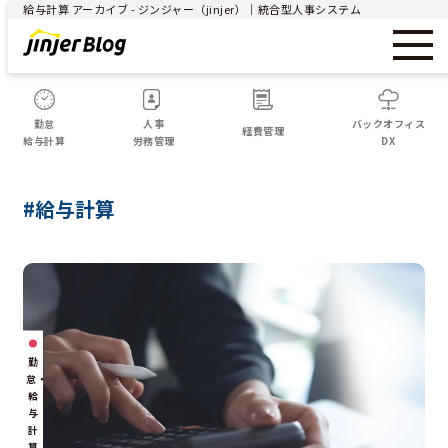
給与計算 アーカイブ - ジンジャー（jinjer）｜統合型人事システム
勤怠
人事
バックオフィス
経費管理
給与計算
労務管理
DX
#給与計算
勤
怠・
給
与
計
算