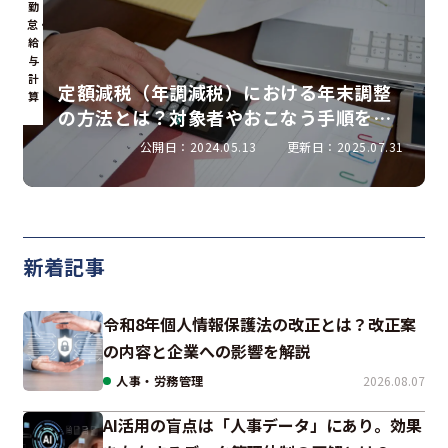
勤
怠・
給
与
計
定額減税（年調減税）における年末調整
算
の方法とは？対象者やおこなう手順を解
説
公開日：2024.05.13
更新日：2025.07.31
新着記事
令和8年個人情報保護法の改正とは？改正案
の内容と企業への影響を解説
人事・労務管理
2026.08.07
AI活用の盲点は「人事データ」にあり。効果