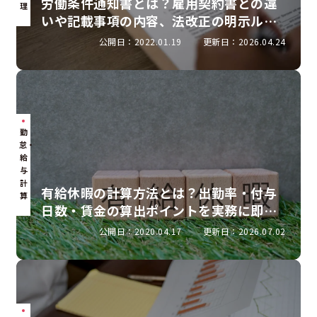
労働条件通知書とは？雇用契約書との違
理
いや記載事項の内容、法改正の明示ルー
ルを解説
公開日：2022.01.19
更新日：2026.04.24
勤
怠・
給
与
計
有給休暇の計算方法とは？出勤率・付与
算
日数・賃金の算出ポイントを実務に即し
て解説
公開日：2020.04.17
更新日：2026.07.02