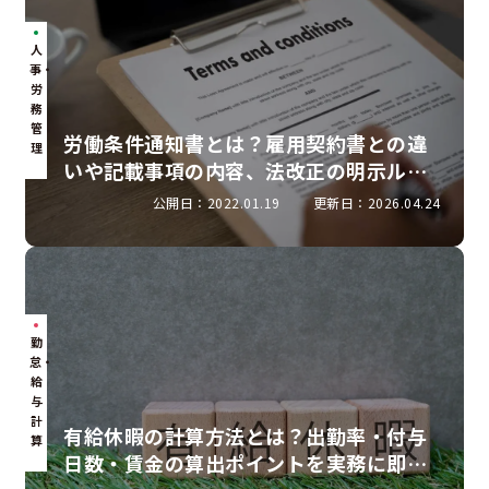
人
事・
労
務
管
労働条件通知書とは？雇用契約書との違
理
いや記載事項の内容、法改正の明示ルー
ルを解説
公開日：2022.01.19
更新日：2026.04.24
勤
怠・
給
与
計
有給休暇の計算方法とは？出勤率・付与
算
日数・賃金の算出ポイントを実務に即し