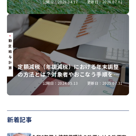
て解説
公開日：2020.04.17
更新日：2026.07.02
勤
怠・
給
与
計
定額減税（年調減税）における年末調整
算
の方法とは？対象者やおこなう手順を解
説
公開日：2024.05.13
更新日：2025.07.31
新着記事