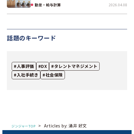
勤怠・給与計算
2026.04.08
話題のキーワード
#人事評価
#DX
#タレントマネジメント
#入社手続き
#社会保険
>
Articles by: 涌井 好文
ジンジャーTOP