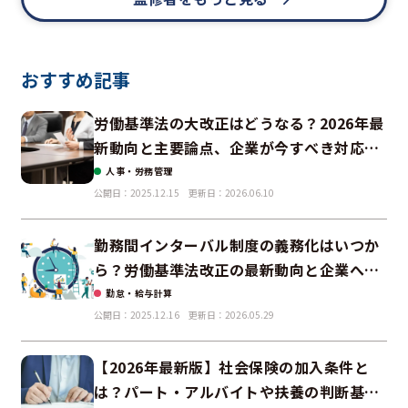
おすすめ記事
労働基準法の大改正はどうなる？2026年最
新動向と主要論点、企業が今すべき対応と
は【社労士が解説】
人事・労務管理
公開日：2025.12.15
更新日：2026.06.10
勤務間インターバル制度の義務化はいつか
ら？労働基準法改正の最新動向と企業への
影響
勤怠・給与計算
公開日：2025.12.16
更新日：2026.05.29
【2026年最新版】社会保険の加入条件と
は？パート・アルバイトや扶養の判断基準