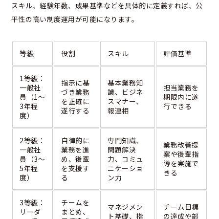
スキル、経験年数、成果基準などを具体的に定義すれば、公
平性の高い制度運用が可能になります。
等級
役割
スキル
評価基準
1等級：
指示に基
基本業務知
一般社
担当業務を
づき業務
識、ビジネ
員（1～
期限内に遂
を正確に
スマナー、
3年程
行できる
遂行する
報連相
度）
2等級：
自律的に
専門知識、
業務改善提
一般社
業務を進
問題解決
案や後輩指
員（3～
め、後輩
力、コミュ
導を実施で
5年程
を支援す
ニケーショ
きる
度）
る
ン力
3等級：
チームを
マネジメン
チーム目標
リーダ
まとめ、
ト基礎、指
の達成や部