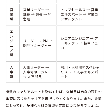
営
営業リーダー →
トップセールス → 営業
業
課長 → 部長 → 経
エキスパート → 営業コ
職
営層
ンサルタント
エ
ン
シニアエンジニア → ア
ジ
リーダー → PM →
ーキテクト → 技術フェ
ニ
開発マネージャー
ロー
ア
職
人
人事リーダー →
採用・人材開発スペシャ
事
人事マネージャー
リスト → 人事エキスパ
職
→ 人事部長
ート
複数のキャリアルートを整備すれば、従業員は自身の適性や
希望に応じたキャリアを選択しやすくなります。また、企業
にとっても、多様な人材の育成や定着につながるでしょう。