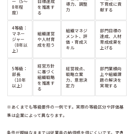
ー（5～
目標達成
導力、調整
下育成に貢
8年程
を推進す
力
献する
度）
る
4等級：
組織マネジ
部門目標の
マネー
組織運営
メント、評
達成、人材
ジャー
や人材育
価・育成ス
育成成果を
（8年以
成を担う
キル
上げる
上）
経営方針
5等級：
経営視点、
部門業績向
に基づく
部長
戦略立案
上や組織課
組織戦略
（10年
力、意思決
題の解決を
を推進す
以上）
定力
実現する
る
※あくまでも等級要件の一例です。実際の等級区分や評価基
準は企業によって異なります。
条件が曖昧なままでは従業員の納得感を得にくいです。
でき