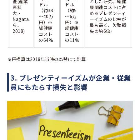
査
(産業
とした研究。総健
ドル
ドル
医科
康関連コストに占
（約33
（約5
大・
めるプレゼンティ
～40万
～6万
Nagata
ーイズムの比率が
円）※
円）※
ら、
最も高く、欠勤損
総健康
総健康
2018)
失の約6倍。
コスト
コスト
の64%
の11%
※円換算は2018年当時の為替にて計算
3. プレゼンティーイズムが企業・従業
員にもたらす損失と影響