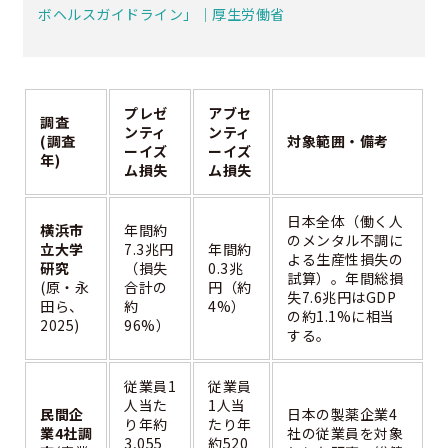
ボヘルスガイドライン」｜厚生労働省
プレゼ
アブセ
調査
ンティ
ンティ
(調査
対象範囲・備考
ーイズ
ーイズ
年)
ム損失
ム損失
日本全体（働く人
横浜市
年間約
のメンタル不調に
立大学
7.3兆円
年間約
よる生産性損失の
研究
（損失
0.3兆
試算）。年間総損
(原・永
合計の
円（約
失7.6兆円はGDP
田ら、
約
4%）
の約1.1%に相当
2025)
96%）
する。
従業員1
従業員
人当た
1人当
民間企
日本の製薬企業4
り年約
たり年
業4社調
社の従業員を対象
3,055
約520