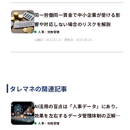
同一労働同一賃金で中小企業が受ける影
響や対応しない場合のリスクを解説
人事・労務管理
公開日：2022.01.22
更新日：2025.08.26
タレマネの関連記事
AI活用の盲点は「人事データ」にあり。
効果を左右するデータ管理体制の正解と
人事・労務管理
は？