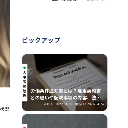
て解説
ピックアップ
人
事・
労
務
労働条件通知書とは？雇用契約書
管
理
との違いや記載事項の内容、法改
正の明示ルールを解説
公開日：2022.01.19
更新日：2026.04.24
状況