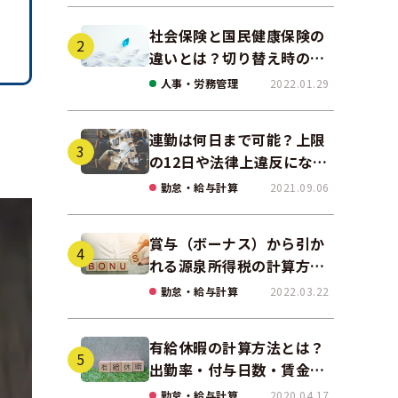
社会保険と国民健康保険の
違いとは？切り替え時の手
続きや任意継続について解
人事・労務管理
2022.01.29
説！
連勤は何日まで可能？上限
の12日や法律上違反になる
場合も解説
勤怠・給与計算
2021.09.06
賞与（ボーナス）から引か
れる源泉所得税の計算方法
をわかりやすく解説
勤怠・給与計算
2022.03.22
有給休暇の計算方法とは？
出勤率・付与日数・賃金の
算出ポイントを実務に即し
勤怠・給与計算
2020.04.17