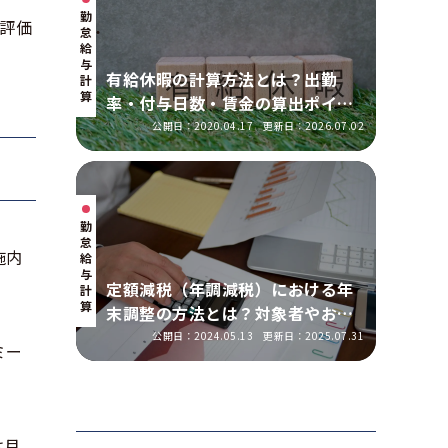
勤
評価
怠・
給
与
有給休暇の計算方法とは？出勤
計
算
率・付与日数・賃金の算出ポイン
トを実務に即して解説
公開日：2020.04.17
更新日：2026.07.02
勤
怠・
施内
給
与
定額減税（年調減税）における年
計
算
末調整の方法とは？対象者やおこ
なう手順を解説
公開日：2024.05.13
更新日：2025.07.31
ミー
は月