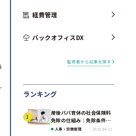
経費管理
バックオフィスDX
監修者から記事を探す
長
し
ランキング
産後パパ育休の社会保険料
免除の仕組み｜免除条件と
事例、手続きの注意点を解
人事・労務管理
2025.06.11
説