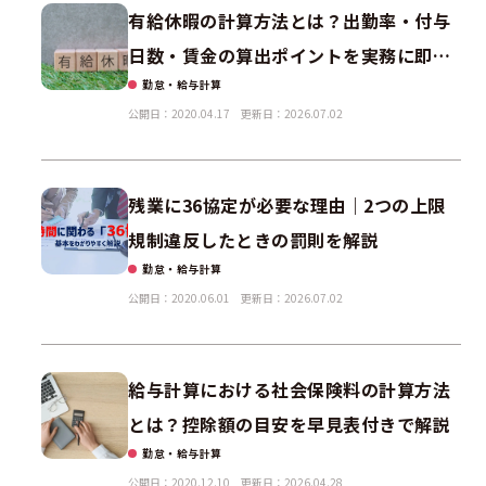
有給休暇の計算方法とは？出勤率・付与
日数・賃金の算出ポイントを実務に即し
勤怠・給与計算
て解説
公開日：2020.04.17
更新日：2026.07.02
残業に36協定が必要な理由｜2つの上限
規制違反したときの罰則を解説
勤怠・給与計算
公開日：2020.06.01
更新日：2026.07.02
給与計算における社会保険料の計算方法
とは？控除額の目安を早見表付きで解説
勤怠・給与計算
公開日：2020.12.10
更新日：2026.04.28