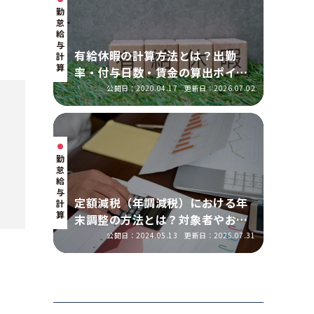
勤
怠・
給
与
有給休暇の計算方法とは？出勤
計
算
率・付与日数・賃金の算出ポイン
トを実務に即して解説
公開日：2020.04.17
更新日：2026.07.02
勤
怠・
給
与
定額減税（年調減税）における年
計
算
末調整の方法とは？対象者やおこ
なう手順を解説
公開日：2024.05.13
更新日：2025.07.31