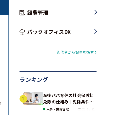
経費管理
バックオフィスDX
監修者から記事を探す
ランキング
産後パパ育休の社会保険料
免除の仕組み｜免除条件と
う
事例、手続きの注意点を解
人事・労務管理
2025.06.11
説