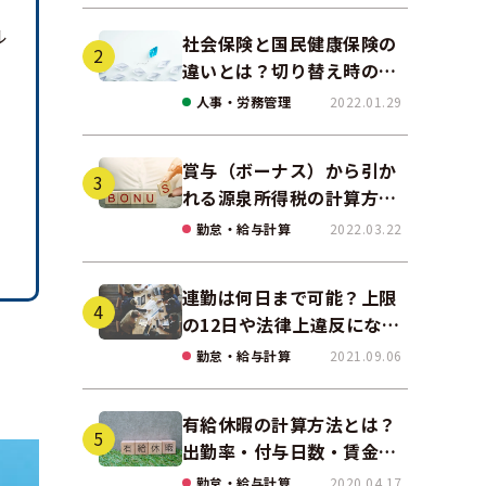
ル
社会保険と国民健康保険の
違いとは？切り替え時の手
続きや任意継続について解
人事・労務管理
2022.01.29
、
説！
賞与（ボーナス）から引か
れる源泉所得税の計算方法
をわかりやすく解説
勤怠・給与計算
2022.03.22
連勤は何日まで可能？上限
の12日や法律上違反になる
場合も解説
勤怠・給与計算
2021.09.06
有給休暇の計算方法とは？
出勤率・付与日数・賃金の
算出ポイントを実務に即し
勤怠・給与計算
2020.04.17