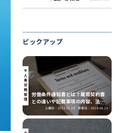
て解説
ピックアップ
人
事・
労
務
労働条件通知書とは？雇用契約書
管
理
との違いや記載事項の内容、法改
正の明示ルールを解説
公開日：2022.01.19
更新日：2026.04.24