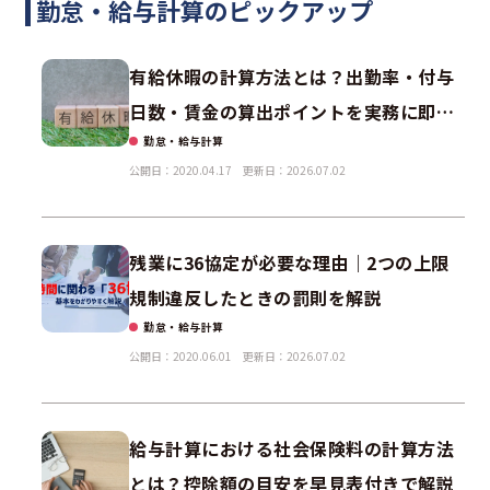
勤怠・給与計算のピックアップ
有給休暇の計算方法とは？出勤率・付与
日数・賃金の算出ポイントを実務に即し
勤怠・給与計算
て解説
公開日：2020.04.17
更新日：2026.07.02
残業に36協定が必要な理由｜2つの上限
規制違反したときの罰則を解説
勤怠・給与計算
公開日：2020.06.01
更新日：2026.07.02
給与計算における社会保険料の計算方法
とは？控除額の目安を早見表付きで解説