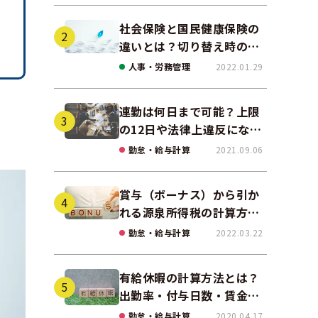
社会保険と国民健康保険の
違いとは？切り替え時の手
続きや任意継続について解
人事・労務管理
2022.01.29
説！
連勤は何日まで可能？上限
の12日や法律上違反になる
場合も解説
勤怠・給与計算
2021.09.06
賞与（ボーナス）から引か
れる源泉所得税の計算方法
をわかりやすく解説
勤怠・給与計算
2022.03.22
有給休暇の計算方法とは？
出勤率・付与日数・賃金の
算出ポイントを実務に即し
勤怠・給与計算
2020.04.17