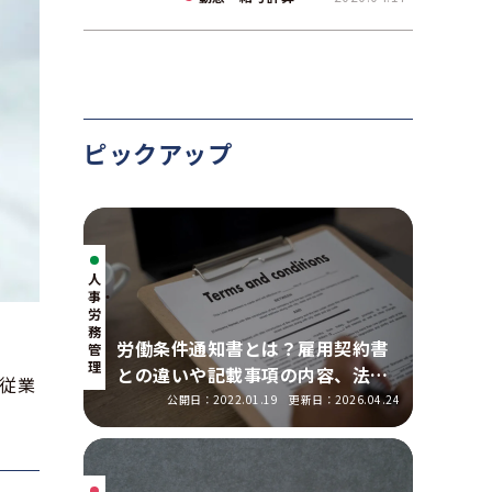
て解説
ピックアップ
人
事・
労
務
労働条件通知書とは？雇用契約書
管
理
との違いや記載事項の内容、法改
従業
正の明示ルールを解説
公開日：2022.01.19
更新日：2026.04.24