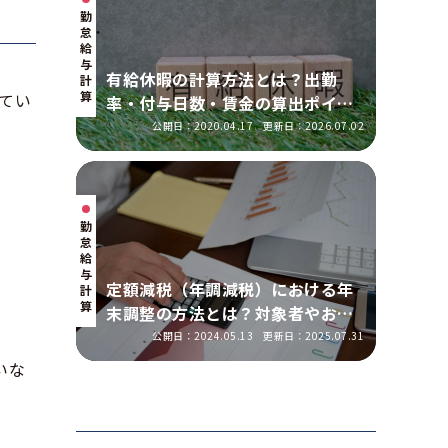
勤
怠・
給
与
有給休暇の計算方法とは？出勤
計
算
てい
率・付与日数・賃金の算出ポイン
トを実務に即して解説
公開日：2020.04.17
更新日：2026.07.02
勤
怠・
給
与
定額減税（年調減税）における年
計
算
末調整の方法とは？対象者やおこ
なう手順を解説
公開日：2024.05.13
更新日：2025.07.31
いな